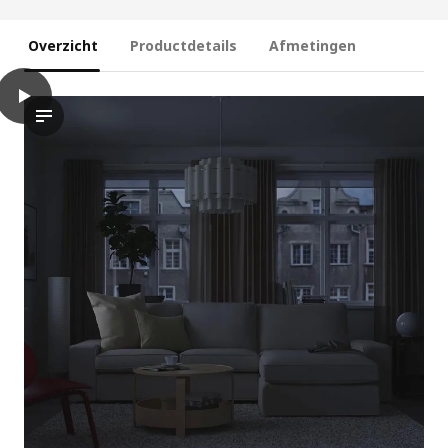
Overzicht
Productdetails
Afmetingen
play
BILRESA Set met afstandsbediening, dubbele knop/gemengde kl
De video toont een product genaamd BILRESA, omschreven als e