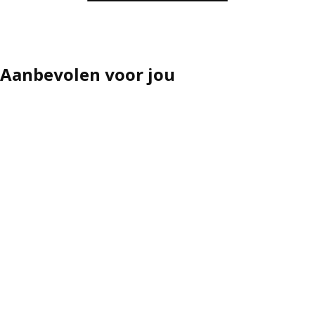
ptie: VRETSTORP, 3-zits slaapbank, Karlshov grijsbeige
Aanbevolen voor jou