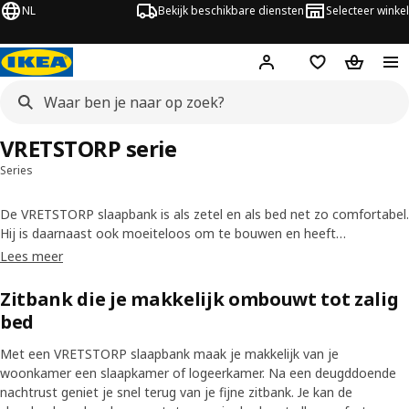
NL
Bekijk beschikbare diensten
Selecteer winkel
Hej!
Log in
Verlanglijstje
Winkelm
VRETSTORP serie
Series
De VRETSTORP slaapbank is als zetel en als bed net zo comfortabel.
Hij is daarnaast ook moeiteloos om te bouwen en heeft
ingebouwde opbergruimte voor beddengoed en pyjama's. Fris zijn
Lees meer
look even op en verleng de levensduur van je slaapbank door de
hoes af en toe eens te vervangen – je kan kiezen uit een brede
Zitbank die je makkelijk ombouwt tot zalig
waaier aan hoezen die allemaal even makkelijk schoon te maken
bed
zijn.
Met een VRETSTORP slaapbank maak je makkelijk van je
woonkamer een slaapkamer of logeerkamer. Na een deugddoende
nachtrust geniet je snel terug van je fijne zitbank. Je kan de