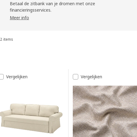
Betaal de zitbank van je dromen met onze
financieringsservices.
Meer info
2 items
Sorteren en filteren
Doorgaan naar resultaten
Resultatenlijst
Vergelijken
Vergelijken