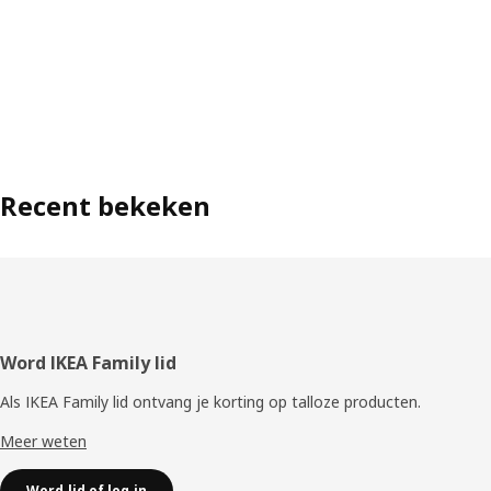
Recent bekeken
Voettekst
Word IKEA Family lid
Als IKEA Family lid ontvang je korting op talloze producten.
Meer weten
Word lid of log in