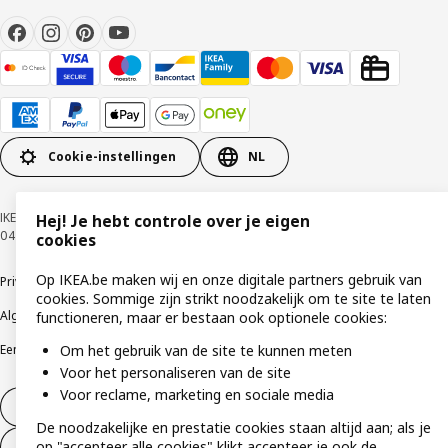
Cookie-instellingen
NL
IKEA BELGIUM NV, Weiveldlaan 19, 1930 Zaventem, KBO nummer
Hej! Je hebt controle over je eigen
0425.258.688 © Inter IKEA Systems B.V. 1999-2026
cookies
Op IKEA.be maken wij en onze digitale partners gebruik van
Privacybeleid
Cookiebeleid
Gebruiksvoorwaarden
cookies. Sommige zijn strikt noodzakelijk om te site te laten
Algemene contractvoorwaarden
Responsible Disclosure Program
functioneren, maar er bestaan ook optionele cookies:
Een etische bezorgdheid uiten
Klachten
Om het gebruik van de site te kunnen meten
Voor het personaliseren van de site
Voor reclame, marketing en sociale media
Herroeping van contract
De noodzakelijke en prestatie cookies staan altijd aan; als je
op "accepteer alle cookies" klikt accepteer je ook de
Herroeping van contract (services)