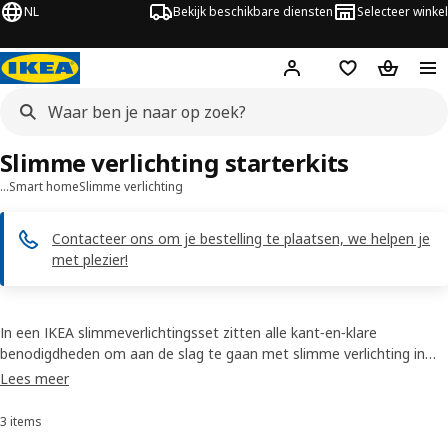
NL
Bekijk beschikbare diensten
Selecteer winkel
Hej!
Log in
Verlanglijstje
Winkelm
Slimme verlichting starterkits
…
Smart home
Slimme verlichting
Contacteer ons om je bestelling te plaatsen, we helpen je
met plezier!
In een IKEA slimmeverlichtingsset zitten alle kant‑en‑klare
benodigdheden om aan de slag te gaan met slimme verlichting in
huis. Je kan extra draadloze aangestuurde lampen, lichtpanelen,
Lees meer
bewegingssensoren en toestellen toevoegen. Sfeer scheppen was
nog nooit zo makkelijk.
3 items
Sorteren en filteren