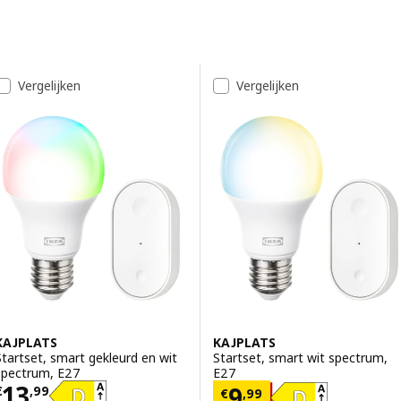
Doorgaan naar resultaten
Resultatenlijst
Vergelijken
Vergelijken
KAJPLATS
KAJPLATS
Startset, smart gekleurd en wit
Startset, smart wit spectrum,
spectrum, E27
E27
Prijs € 13,99
13
Prijs € 9,99
9
€
,
99
€
,
99