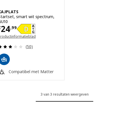
KAJPLATS
Startset, smart wit spectrum,
GU10
Prijs € 24,99
24
€
,
99
Productinformatieblad
opent in een nieuw venster)
Beoordeling: 2.9 van 5 sterren. Totaal beoordelin
(50)
Compatibel met Matter
3 van 3 resultaten weergeven