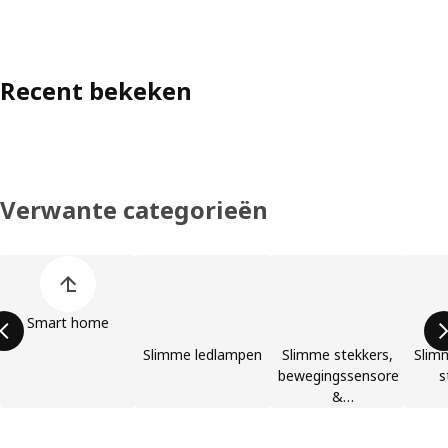
Recent bekeken
Verwante categorieën
Lijst met productcategorieën overslaan
Smart home
Slimme ledlampen
Slimme stekkers,
Slimm
bewegingssensoren
s
&
afstandsbedieningen