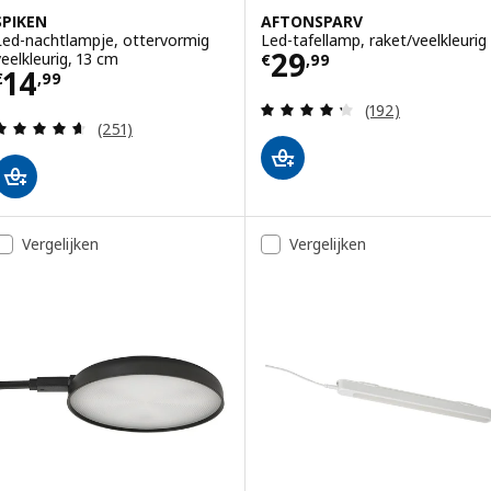
SPIKEN
AFTONSPARV
Led-nachtlampje, ottervormig
Led-tafellamp, raket/veelkleurig
Prijs € 29,99
29
veelkleurig, 13 cm
€
,
99
Prijs € 14,99
14
€
,
99
Beoordeling: 4.3
(192)
Beoordeling: 4.6 van 5 sterren. Totaal beoordelin
(251)
Vergelijken
Vergelijken