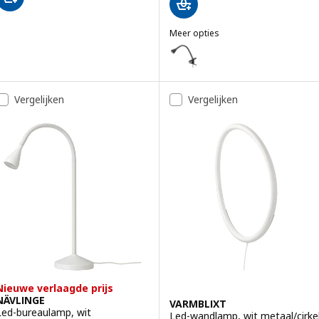
Meer opties
NÄVLINGE
Optie: NÄVLINGE, Led-klemspot
Optie: NÄVLINGE, Led-klemspot
Vergelijken
Vergelijken
Optie: NÄVLINGE, Led-klemspot
Nieuwe verlaagde prijs
NÄVLINGE
VARMBLIXT
Led-bureaulamp, wit
Led-wandlamp, wit metaal/cirke