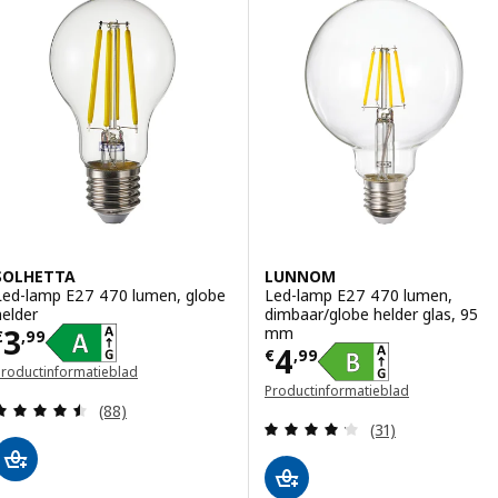
SOLHETTA
LUNNOM
Led-lamp E27 470 lumen, globe
Led-lamp E27 470 lumen,
helder
dimbaar/globe helder glas, 95
Prijs € 3,99
3
mm
€
,
99
Prijs € 4,99
4
€
,
99
Productinformatieblad
opent in een nieuw venster)
Productinformatieblad
Beoordeling: 4.5 van 5 sterren. Totaal beoordelin
(opent in een nieuw venster)
(88)
Beoordeling: 4.2
(31)