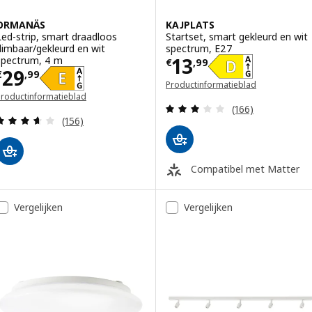
ORMANÄS
KAJPLATS
Led-strip, smart draadloos
Startset, smart gekleurd en wit
dimbaar/gekleurd en wit
spectrum, E27
Prijs € 13,99
13
spectrum, 4 m
€
,
99
Prijs € 29,99
29
€
,
99
Productinformatieblad
Productinformatieblad
(opent in een nieuw venster)
Beoordeling: 2.9
opent in een nieuw venster)
(166)
Beoordeling: 3.6 van 5 sterren. Totaal beoordelin
(156)
Compatibel met Matter
Vergelijken
Vergelijken