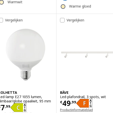
Warmwit
Warme gloed
Vergelijken
Vergelijken
SOLHETTA
BÄVE
Led-lamp E27 1055 lumen,
Led-plafondrail, 3 spots, wit
Prijs € 49,99
49
dimbaar/globe opaalwit, 95 mm
€
,
99
Prijs € 7,99
7
€
,
99
Productinformatieblad