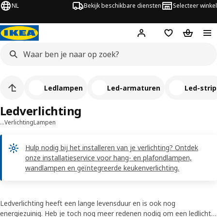
NL
Bekijk beschikbare diensten
Selecteer winkel
Hej!
Log in
Verlanglijstje
Winkelm
Ledlampen
Led-armaturen
Led-strip
Ledverlichting
…
Verlichting
Lampen
Hulp nodig bij het installeren van je verlichting? Ontdek
onze installatieservice voor hang- en plafondlampen,
wandlampen en geïntegreerde keukenverlichting.
Ledverlichting heeft een lange levensduur en is ook nog
energiezuinig. Heb je toch nog meer redenen nodig om een ledlicht