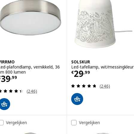
VIRRMO
SOLSKUR
Led-plafondlamp, vernikkeld, 36
Led-tafellamp, wit/messingkleur
Prijs € 29,99
29
cm 800 lumen
€
,
99
Prijs € 39,99
39
€
,
99
Beoordeling: 4.7
(246)
Beoordeling: 4.4 van 5 sterren. Totaal beoordelin
(246)
Vergelijken
Vergelijken