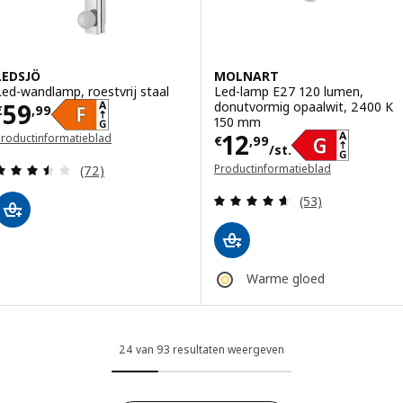
LEDSJÖ
MOLNART
Led-wandlamp, roestvrij staal
Led-lamp E27 120 lumen,
Prijs € 59,99
59
donutvormig opaalwit, 2400 K
€
,
99
150 mm
Prijs € 12,99/st.
12
Productinformatieblad
€
,
99
/st.
opent in een nieuw venster)
Beoordeling: 3.5 van 5 sterren. Totaal beoordelin
Productinformatieblad
(72)
(opent in een nieuw venster)
Beoordeling: 4.6
(53)
Warme gloed
24 van 93 resultaten weergeven