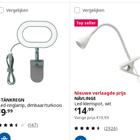
Vergelijken
Vergelijken
Top seller
Nieuwe verlaagde prijs
NÄVLINGE
STÄNKREGN
Led-klemspot, wit
Led-ringlamp, dimbaar/turkoois
Prijs € 14,99
14
Prijs € 9,99
9
€
,
99
€
,
99
Vorige prijs € 19,99
Vorige prijs
€
19
,
99
Beoordeling: 3.5 van 5 sterren. Totaal beoordelin
(147)
Beoordeling: 4.5
(2926)