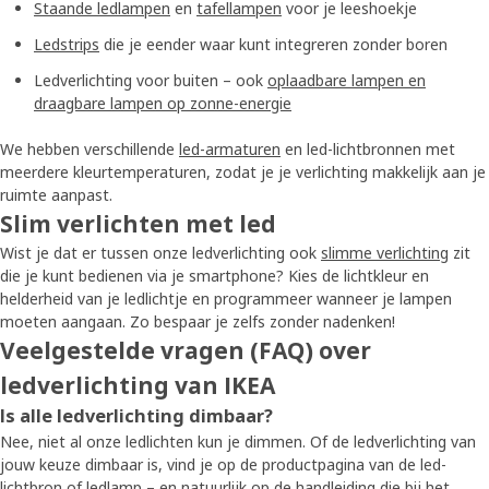
Staande ledlampen
en
tafellampen
voor je leeshoekje
Ledstrips
die je eender waar kunt integreren zonder boren
Ledverlichting voor buiten – ook
oplaadbare lampen en
draagbare lampen op zonne-energie
We hebben verschillende
led-armaturen
en led-lichtbronnen met
meerdere kleurtemperaturen, zodat je je verlichting makkelijk aan je
ruimte aanpast.
Slim verlichten met led
Wist je dat er tussen onze ledverlichting ook
slimme verlichting
zit
die je kunt bedienen via je smartphone? Kies de lichtkleur en
helderheid van je ledlichtje en programmeer wanneer je lampen
moeten aangaan. Zo bespaar je zelfs zonder nadenken!
Veelgestelde vragen (FAQ) over
ledverlichting van IKEA
Is alle ledverlichting dimbaar?
Nee, niet al onze ledlichten kun je dimmen. Of de ledverlichting van
jouw keuze dimbaar is, vind je op de productpagina van de led-
lichtbron of ledlamp – en natuurlijk op de handleiding die bij het