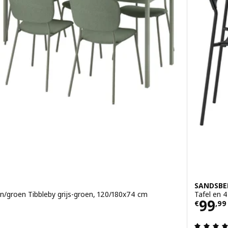
SANDSBE
en/groen Tibbleby grijs-groen, 120/180x74 cm
Tafel en 
Prijs
99
€
,
99
g: 3 van 5 sterren. Totaal beoordelingen: