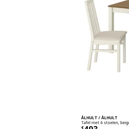
ÅLHULT / ÅLHULT
Tafel met 6 stoelen, bei
Prijs € 493
493
€