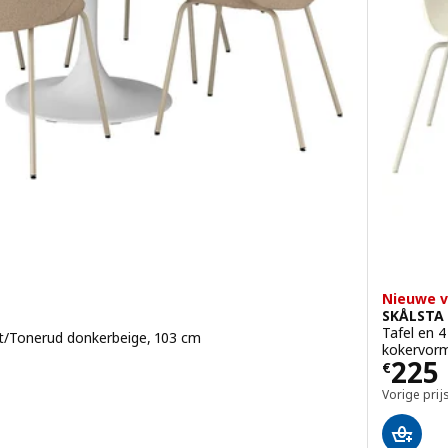
Nieuwe v
SKÅLSTA
Tafel en 4
wit/Tonerud donkerbeige, 103 cm
kokervorm
Prijs
225
€
Vorige prij
g: 4.1 van 5 sterren. Totaal beoordelingen: