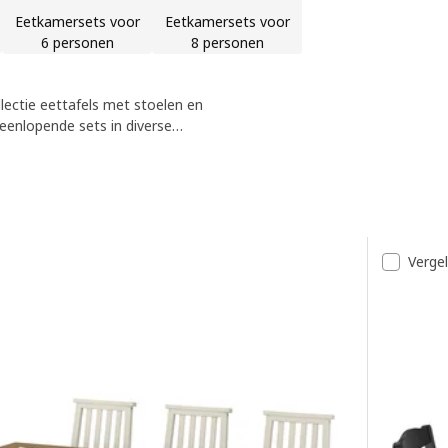
Eetkamersets voor
Eetkamersets voor
6 personen
8 personen
ectie eettafels met stoelen en
eenlopende sets in diverse
te creëren.
t
Vergel