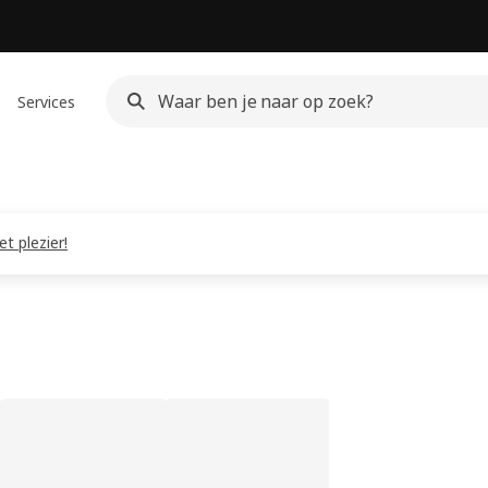
Services
t plezier!