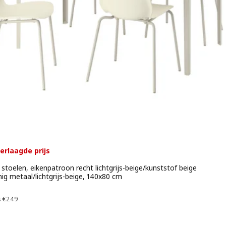
erlaagde prijs
 stoelen, eikenpatroon recht lichtgrijs-beige/kunststof beige
ig metaal/lichtgrijs-beige, 140x80 cm
 € 225
Vorige prijs € 249
s
€
249