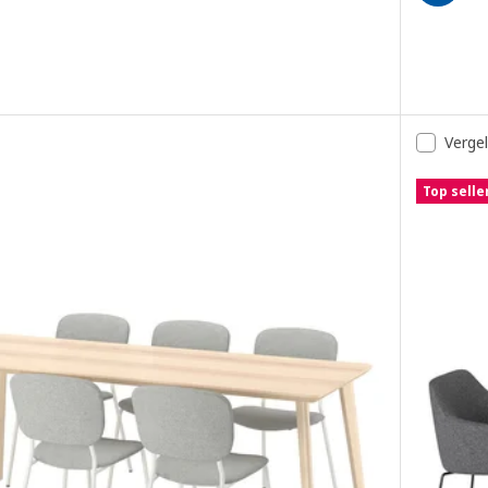
, Tafel en 4 armleunstoelen, wit/wit, 103 cm
 Tafel en 4 stoelen, wit/blauw, 103 cm
Vergel
ERG, Tafel en 4 stoelen, wit/Remmarn-roodbruin, 103 cm
Top selle
ERG, Tafel en 4 stoelen, wit/Remmarn-antraciet, 103 cm
 Tafel en 4 stoelen, wit wit/transparant verchroomd, 103 cm
 Tafel en 4 stoelen, wit wit/bruin/rood, 103 cm