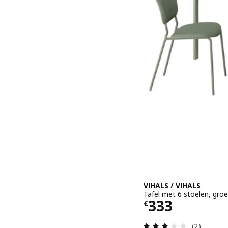
VIHALS / VIHALS
Tafel met 6 stoelen, gro
Prijs € 333
333
€
Beoordelin
(2)