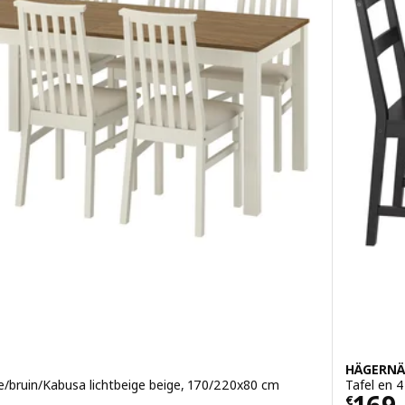
HÄGERNÄ
ge/bruin/Kabusa lichtbeige beige, 170/220x80 cm
Tafel en 
Prijs
169
€