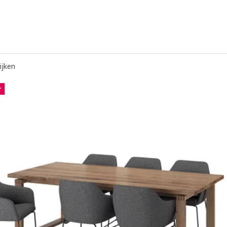
ijken
r