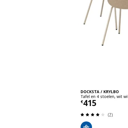
DOCKSTA / KRYLBO
Tafel en 4 stoelen, wit 
Prijs € 415
415
€
Beoordelin
(7)