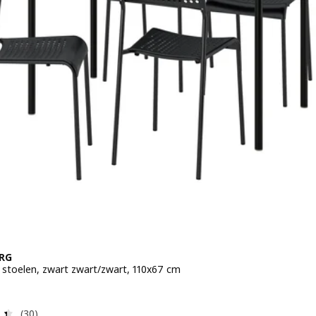
RG
4 stoelen, zwart zwart/zwart, 110x67 cm
 € 99,99
Beoordeling: 4.4 van 5 sterren. Totaal beoordelingen:
(30)