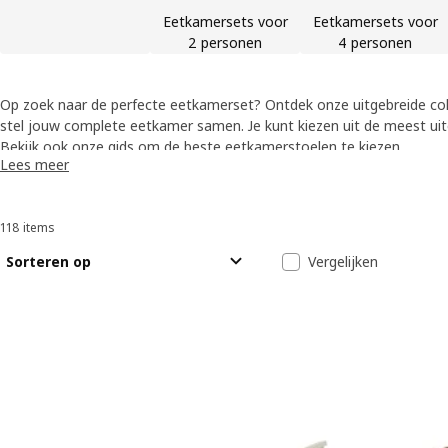
Eetkamersets voor
Eetkamersets voor
2 personen
4 personen
Op zoek naar de perfecte eetkamerset? Ontdek onze uitgebreide coll
stel jouw complete eetkamer samen. Je kunt kiezen uit de meest uit
materialen, kleuren en stijlen om de ideale setting voor elk moment 
Bekijk ook onze gids om de beste eetkamerstoelen te kiezen
Lees meer
118 items
Sorteren en filteren
Doorgaan naar resultaten
Resultatenlijs
Sorteren op
Vergelijken