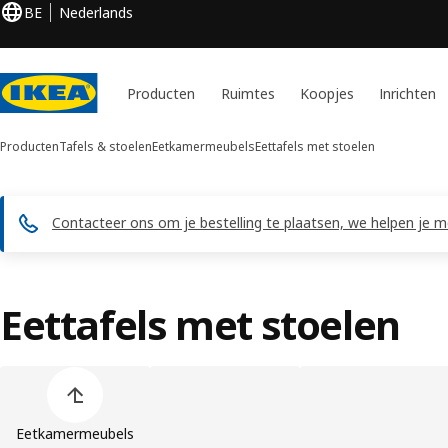
BE
Nederlands
Producten
Ruimtes
Koopjes
Inrichten
Producten
Tafels & stoelen
Eetkamermeubels
Eettafels met stoelen
Contacteer ons om je bestelling te plaatsen, we helpen je me
Eettafels met stoelen
Lijst met productcategorieën overslaan
Eetkamermeubels