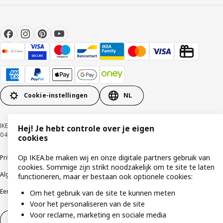
Cookie-instellingen
NL
IKEA BELGIUM NV, Weiveldlaan 19, 1930 Zaventem, KBO nummer
Hej! Je hebt controle over je eigen
0425.258.688 © Inter IKEA Systems B.V. 1999-2026
cookies
Op IKEA.be maken wij en onze digitale partners gebruik van
Privacybeleid
Cookiebeleid
Gebruiksvoorwaarden
cookies. Sommige zijn strikt noodzakelijk om te site te laten
Algemene contractvoorwaarden
Responsible Disclosure Program
functioneren, maar er bestaan ook optionele cookies:
Een etische bezorgdheid uiten
Klachten
Om het gebruik van de site te kunnen meten
Voor het personaliseren van de site
Voor reclame, marketing en sociale media
Herroeping van contract