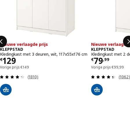
Nieuwe verlaagde prijs
Nieuwe verlaagde 
KLEPPSTAD
KLEPPSTAD
Kledingkast met 3 deuren, wit, 117x55x176 cm
Kledingkast met 2 d
Prijs € 129
Prijs € 79
129
79
€
€
,
99
Vorige prijs € 149
Vorige prij
Vorige prijs
€
149
Vorige prijs
€
99
,
99
Beoordeling: 4.3 van 5 sterren. Totaal beoordeli
Beoord
(1810)
(1062