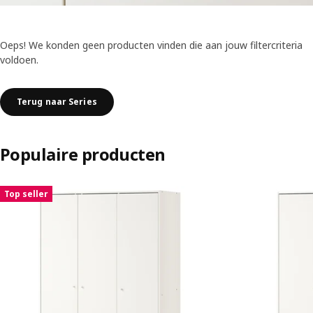
Oeps! We konden geen producten vinden die aan jouw filtercriteria
voldoen.
Terug naar Series
Populaire producten
Lijst overslaan
Top seller