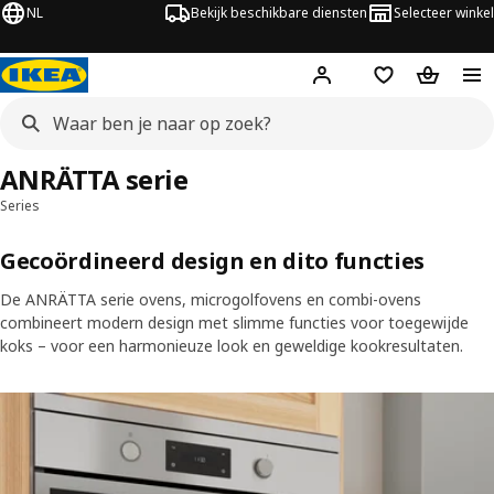
NL
Bekijk beschikbare diensten
Selecteer winkel
Hej!
Log in
Verlanglijstje
Winkelm
ANRÄTTA serie
Series
Gecoördineerd design en dito functies
De ANRÄTTA serie ovens, microgolfovens en combi-ovens
combineert modern design met slimme functies voor toegewijde
koks – voor een harmonieuze look en geweldige kookresultaten.