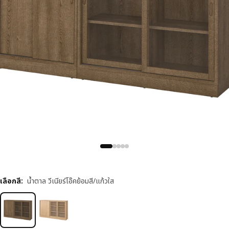
เลือกสี
:
น้ำตาล วีเนียร์โอ๊คย้อมสี/แก้วใส