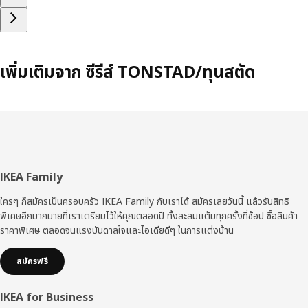
เพิ่มเติมจาก ซีรีส์ TONSTAD/ทุนสตัด
ส่วน
IKEA Family
ท้าย
ใครๆ ก็สมัครเป็นครอบครัว IKEA Family กับเราได้ สมัครเลยวันนี้ แล้วรับสิทธิ
พิเศษอีกมากมายที่เราเตรียมไว้ให้คุณตลอดปี ทั้งสะสมแต้มทุกครั้งที่ช้อป ซื้อสินค้า
ราคาพิเศษ ตลอดจนแรงบันดาลใจและไอเดียดีๆ ในการแต่งบ้าน
สมัครฟรี
IKEA for Business