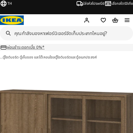
TH
ใส่รหัสไปรษณีย์
เลือกสโตร์อิเกีย
Hej!
เข้าสู่ระบบ หรือ ลงทะเ
ช้อปปิ้งลิสต์
ตะกร้าสินค้
ผ่อนชำระดอกเบี้ย 0%*
…
ตู้ไซด์บอร์ด ตู้เก็บของ และโต๊ะคอนโซล
ตู้ไซด์บอร์ดและตู้อเนกประสงค์
STAD ทุนสตัด 5 รูป
มภาพ