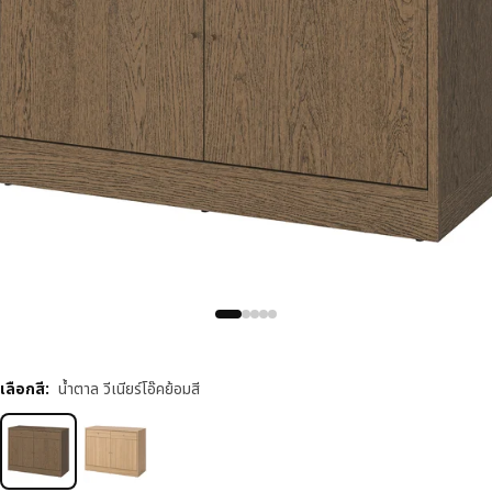
เลือกสี
:
น้ำตาล วีเนียร์โอ๊คย้อมสี