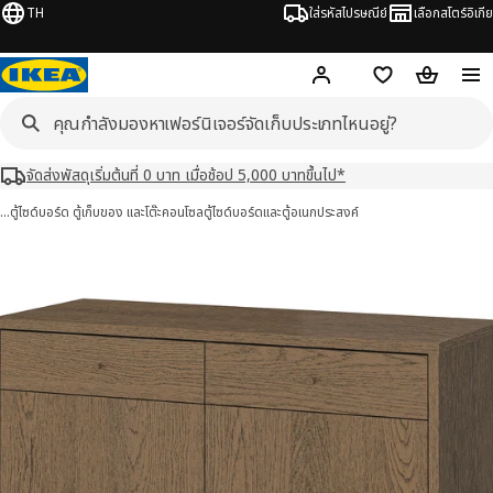
TH
ใส่รหัสไปรษณีย์
เลือกสโตร์อิเกีย
Hej!
เข้าสู่ระบบ หรือ ลงทะเ
ช้อปปิ้งลิสต์
ตะกร้าสินค้
จัดส่งพัสดุเริ่มต้นที่ 0 บาท เมื่อช้อป 5,000 บาทขึ้นไป*
…
ตู้ไซด์บอร์ด ตู้เก็บของ และโต๊ะคอนโซล
ตู้ไซด์บอร์ดและตู้อเนกประสงค์
STAD ทุนสตัด 5 รูป
มภาพ