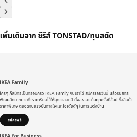
เพิ่มเติมจาก ซีรีส์ TONSTAD/ทุนสตัด
ส่วน
IKEA Family
ท้าย
ใครๆ ก็สมัครเป็นครอบครัว IKEA Family กับเราได้ สมัครเลยวันนี้ แล้วรับสิทธิ
พิเศษอีกมากมายที่เราเตรียมไว้ให้คุณตลอดปี ทั้งสะสมแต้มทุกครั้งที่ช้อป ซื้อสินค้า
ราคาพิเศษ ตลอดจนแรงบันดาลใจและไอเดียดีๆ ในการแต่งบ้าน
สมัครฟรี
IKEA for Business