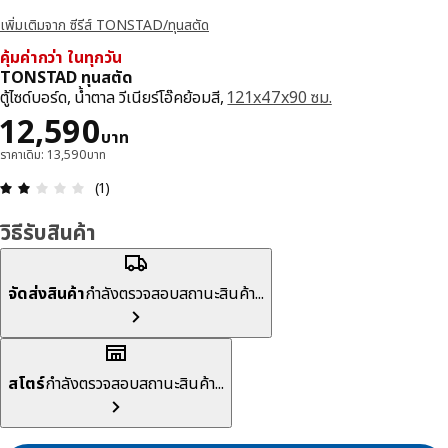
เพิ่มเติมจาก ซีรีส์ TONSTAD/ทุนสตัด
คุ้มค่ากว่า ในทุกวัน
TONSTAD ทุนสตัด
ตู้ไซด์บอร์ด, น้ำตาล วีเนียร์โอ๊คย้อมสี,
121x47x90 ซม.
ราคา 12590บาท
12,590
บาท
ราคาเดิม: 13,590บาท
ความคิดเห็น: 2 จาก 5 ดาว รีวิวทั้งหมด: 1
(1)
วิธีรับสินค้า
จัดส่งสินค้า
กำลังตรวจสอบสถานะสินค้า...
สโตร์
กำลังตรวจสอบสถานะสินค้า...