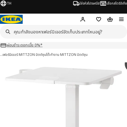
TH
ใส่รหัสไปรษณีย์
เลือกสโตร์อิเกีย
Hej!
เข้าสู่ระบบ หรือ ลงทะเ
ช้อปปิ้งลิสต์
ตะกร้าสินค้
ผ่อนชำระดอกเบี้ย 0%*
…
เฟอร์นิเจอร์ MITTZON มิตต์ซุน
โต๊ะทำงาน MITTZON มิตต์ซุน
TZON มิตต์ซุน 17 รูป
มภาพ