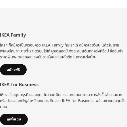
ส่วน
IKEA Family
ท้าย
ใครๆ ก็สมัครเป็นครอบครัว IKEA Family กับเราได้ สมัครเลยวันนี้ แล้วรับสิทธิ
พิเศษอีกมากมายที่เราเตรียมไว้ให้คุณตลอดปี ทั้งสะสมแต้มทุกครั้งที่ช้อป ซื้อสินค้า
ราคาพิเศษ ตลอดจนแรงบันดาลใจและไอเดียดีๆ ในการแต่งบ้าน
สมัครฟรี
IKEA for Business
ให้เราช่วยดูแลธุรกิจของคุณ ไม่ว่าจะเป็นการออกแบบภายใน การสั่งซื้อจำนวนมาก
หรือบัตรของขวัญสำหรับองค์กร ทีมงาน IKEA for Business พร้อมช่วยคุณทุกขั้น
ตอน
ดูเพิ่มเติม