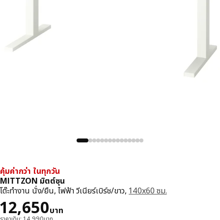
คุ้มค่ากว่า ในทุกวัน
MITTZON มิตต์ซุน
โต๊ะทำงาน นั่ง/ยืน, ไฟฟ้า วีเนียร์เบิร์ช/ขาว,
140x60 ซม.
ราคา 12650บาท
12,650
บาท
ราคาเดิม: 14,990บาท