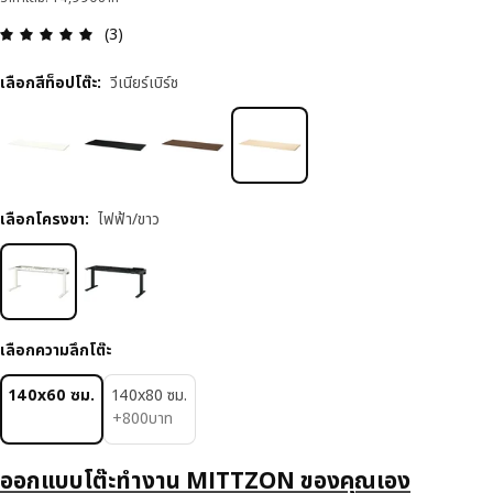
ความคิดเห็น: 5 จาก 5 ดาว รีวิวทั้งหมด: 3
(3)
เลือกสีท็อปโต๊ะ
:
วีเนียร์เบิร์ช
เลือกโครงขา
:
ไฟฟ้า/ขาว
เลือกความลึกโต๊ะ
140x60 ซม.
140x80 ซม.
800บาท
+
800
บาท
ออกแบบโต๊ะทำงาน MITTZON ของคุณเอง