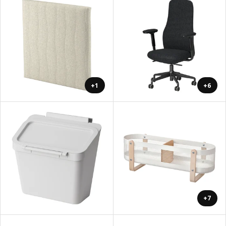
+1
+6
+7