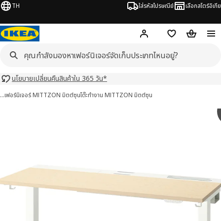
TH
ใส่รหัสไปรษณีย์
เลือกสโตร์อิเกีย
Hej!
เข้าสู่ระบบ หรือ ลงทะเ
ช้อปปิ้งลิสต์
ตะกร้าสินค้
นโยบายเปลี่ยนคืนสินค้าใน 365 วัน*
…
เฟอร์นิเจอร์ MITTZON มิตต์ซุน
โต๊ะทำงาน MITTZON มิตต์ซุน
TZON มิตต์ซุน 15 รูป
มภาพ