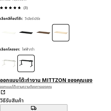
ความคิดเห็น: 4.7 จาก 5 ดาว รีวิวทั้งหมด: 3
(3)
เลือกสีท็อปโต๊ะ
:
วีเนียร์เบิร์ช
เลือกโครงขา
:
ไฟฟ้า/ดำ
ออกแบบโต๊ะทำงาน MITTZON ของคุณเอง
ออกแบบโต๊ะตามความต้องการของคุณ
วิธีรับสินค้า