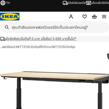
TH
ใส่รหัสไปรษณีย์
เลือกสโตร์อิเกีย
Hej!
เข้าสู่ระบบ หรือ ลงทะเ
ช้อปปิ้งลิสต์
ตะกร้าสินค้
จัดส่งพัสดุเริ่มต้นที่ 0 บาท เมื่อช้อป 5,000 บาทขึ้นไป*
…
เฟอร์นิเจอร์ MITTZON มิตต์ซุน
โต๊ะทำงาน MITTZON มิตต์ซุน
TZON มิตต์ซุน 13 รูป
มภาพ