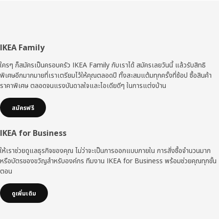
ส่วน
IKEA Family
ท้าย
ใครๆ ก็สมัครเป็นครอบครัว IKEA Family กับเราได้ สมัครเลยวันนี้ แล้วรับสิทธิ
พิเศษอีกมากมายที่เราเตรียมไว้ให้คุณตลอดปี ทั้งสะสมแต้มทุกครั้งที่ช้อป ซื้อสินค้า
ราคาพิเศษ ตลอดจนแรงบันดาลใจและไอเดียดีๆ ในการแต่งบ้าน
สมัครฟรี
IKEA for Business
ให้เราช่วยดูแลธุรกิจของคุณ ไม่ว่าจะเป็นการออกแบบภายใน การสั่งซื้อจำนวนมาก
หรือบัตรของขวัญสำหรับองค์กร ทีมงาน IKEA for Business พร้อมช่วยคุณทุกขั้น
ตอน
ดูเพิ่มเติม