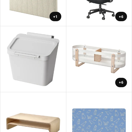
+1
+6
+6