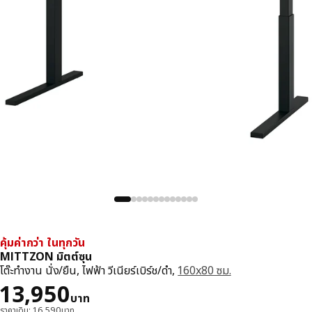
คุ้มค่ากว่า ในทุกวัน
MITTZON มิตต์ซุน
โต๊ะทำงาน นั่ง/ยืน, ไฟฟ้า วีเนียร์เบิร์ช/ดำ,
160x80 ซม.
ราคา 13950บาท
13,950
บาท
ราคาเดิม: 16,590บาท