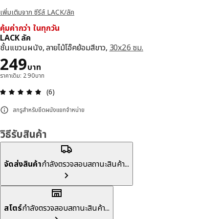
เพิ่มเติมจาก ซีรีส์ LACK/ลัค
คุ้มค่ากว่า ในทุกวัน
LACK ลัค
ชั้นแขวนผนัง, ลายไม้โอ๊คย้อมสีขาว,
30x26 ซม.
ราคา 249บาท
249
บาท
ราคาเดิม: 290บาท
ความคิดเห็น: 5 จาก 5 ดาว รีวิวทั้งหมด: 6
(6)
สกรูสำหรับยึดผนังแยกจำหน่าย
วิธีรับสินค้า
จัดส่งสินค้า
กำลังตรวจสอบสถานะสินค้า...
สโตร์
กำลังตรวจสอบสถานะสินค้า...