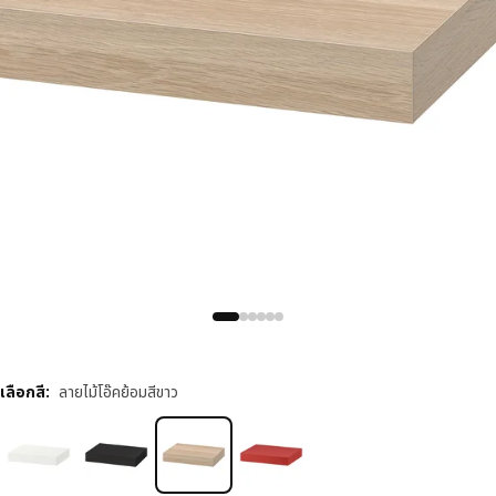
เลือกสี
:
ลายไม้โอ๊คย้อมสีขาว