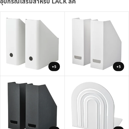
อุปกรณ์เสริมสำหรับ LACK ลัค
+5
+5