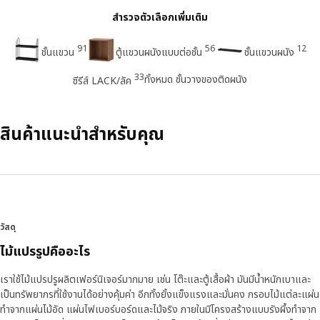
สำรวจตัวเลือกเพิ่มเติม
91
56
12
ชั้นแขวน
ตู้แขวนผนังแบบต่อชั้น
ชั้นแขวนผนัง
33
ทั้งหมด ชั้นวางของติดผนัง
ซีรีส์ LACK/ลัค
สินค้าแนะนำสำหรับคุณ
วัสดุ
ไม้แปรรูปคืออะไร
เราใช้ไม้แปรปรูผลิตเฟอร์นิเจอร์มากมาย เช่น โต๊ะและตู้เสื้อผ้า มันมีน้ำหนักเบาและ
เป็นทรัพยากรที่ใช้งานได้อย่างคุ้มค่า อีกทั้งยั้งแข็งแรงและมั่นคง กรอบไม้แต่ละแผ่น
ทำจากแผ่นไม้อัด แผ่นไฟเบอร์บอร์ดและไม้จริง ภายในมีโครงสร้างแบบรังผึ้งทำจาก