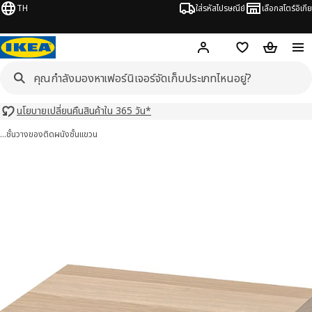
TH
ใส่รหัสไปรษณีย์
เลือกสโตร์อิเกีย
Hej!
เข้าสู่ระบบ หรือ ลงทะเ
ช้อปปิ้งลิสต์
ตะกร้าสินค้
นโยบายเปลี่ยนคืนสินค้าใน 365 วัน*
…
ชั้นวางของติดผนัง
ชั้นแขวน
K ลัค 6 รูป
มภาพ