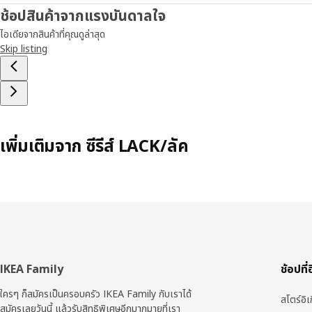
ช้อปสินค้าจากแรงบันดาลใจ
ไอเดียจากสินค้าที่คุณดูล่าสุด
Skip listing
เพิ่มเติมจาก ซีรีส์ LACK/ลัค
ส่วน
IKEA Family
ช้อปที่
ท้าย
ใครๆ ก็สมัครเป็นครอบครัว IKEA Family กับเราได้
สโตร์อิเ
สมัครเลยวันนี้ แล้วรับสิทธิพิเศษอีกมากมายที่เรา