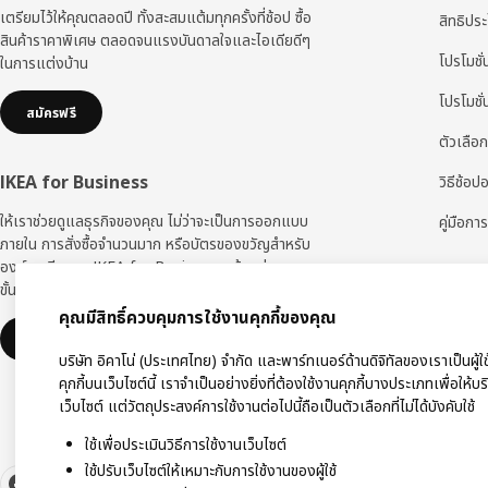
เตรียมไว้ให้คุณตลอดปี ทั้งสะสมแต้มทุกครั้งที่ช้อป ซื้อ
สิทธิปร
สินค้าราคาพิเศษ ตลอดจนแรงบันดาลใจและไอเดียดีๆ
โปรโมชั่
ในการแต่งบ้าน
โปรโมชั
สมัครฟรี
ตัวเลือก
IKEA for Business
วิธีช้อป
ให้เราช่วยดูแลธุรกิจของคุณ ไม่ว่าจะเป็นการออกแบบ
คู่มือการ
ภายใน การสั่งซื้อจำนวนมาก หรือบัตรของขวัญสำหรับ
องค์กร ทีมงาน IKEA for Business พร้อมช่วยคุณทุก
ขั้นตอน
คุณมีสิทธิ์ควบคุมการใช้งานคุกกี้ของคุณ
ดูเพิ่มเติม
บริษัท อิคาโน่ (ประเทศไทย) จำกัด และพาร์ทเนอร์ด้านดิจิทัลของเราเป็นผู้ใ
คุกกี้บนเว็บไซต์นี้ เราจำเป็นอย่างยิ่งที่ต้องใช้งานคุกกี้บางประเภทเพื่อให้บ
เว็บไซต์ แต่วัตถุประสงค์การใช้งานต่อไปนี้ถือเป็นตัวเลือกที่ไม่ได้บังคับใช้
ใช้เพื่อประเมินวิธีการใช้งานเว็บไซต์
ใช้ปรับเว็บไซต์ให้เหมาะกับการใช้งานของผู้ใช้