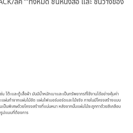
 LACK/ลัค
ทั้งหมด ชั้นหนังสือ และ ชั้นวางของ
น โต๊ะและตู้เสื้อผ้า มันมีน้ำหนักเบาและเป็นทรัพยากรที่ใช้งานได้อย่างคุ้มค่า
่ละแผ่นทำจากแผ่นไม้อัด แผ่นไฟเบอร์บอร์ดและไม้จริง ภายในมีโครงสร้างแบบ
นเป็นพิเศษด้วยโครงสร้างที่แน่นหนา หลังจากนั้นแผ่นไม้จะถูกทาด้วยสีเคลือบ
กับรูปแบบที่ต้องการ