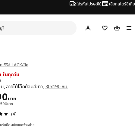
ใส่รหัสไปรษณีย์
เลือกสโตร์อิเกีย
Hej!
เข้าสู่ระบบ หรือ ลงทะเ
ช้อปปิ้งลิสต์
ตะกร้าสินค้
าก ซีรีส์ LACK/ลัค
่า ในทุกวัน
ค
ขวน, ลายไม้โอ๊คย้อมสีขาว,
30x190 ซม.
า 1990บาท
90
บาท
2,590บาท
ความคิดเห็น: 5 จาก 5 ดาว รีวิวทั้งหมด: 4
(4)
ำหรับยึดผนังแยกจำหน่าย