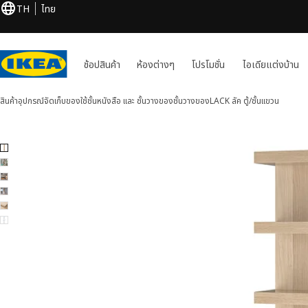
TH
ไทย
ช้อปสินค้า
ห้องต่างๆ
โปรโมชั่น
ไอเดียแต่งบ้าน
สินค้า
อุปกรณ์จัดเก็บของใช้
ชั้นหนังสือ และ ชั้นวางของ
ชั้นวางของ
LACK ลัค
ตู้/ชั้นแขวน
LACK ลัค 6 รูป
ข้ามภาพ