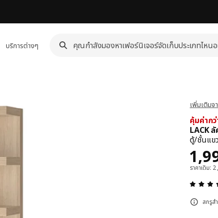
บริการต่างๆ
เพิ่มเติมจ
คุ้มค่ากว
LACK ลั
ตู้/ชั้นแ
ราค
1,9
ราคาเดิม: 
สกรูส