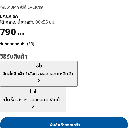
เพิ่มเติมจาก ซีรีส์ LACK/ลัค
LACK ลัค
โต๊ะกลาง, น้ำตาลดำ,
90x55 ซม.
ราคา 790บาท
790
บาท
ความคิดเห็น: 4.8 จาก 5 ดาว รีวิวทั้งหมด: 55
(55)
วิธีรับสินค้า
จัดส่งสินค้า
กำลังตรวจสอบสถานะสินค้า...
สโตร์
กำลังตรวจสอบสถานะสินค้า...
เพิ่มสินค้าลงตะกร้า