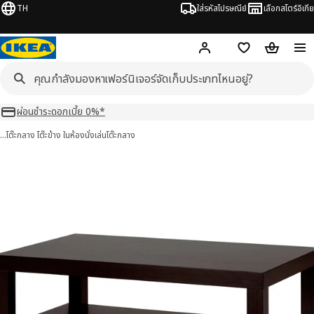
TH
ใส่รหัสไปรษณีย์
เลือกสโตร์อิเกีย
Hej!
เข้าสู่ระบบ หรือ ลงทะเ
ช้อปปิ้งลิสต์
ตะกร้าสินค้
ผ่อนชำระดอกเบี้ย 0%*
…
โต๊ะกลาง โต๊ะข้าง ในห้องนั่งเล่น
โต๊ะกลาง
K ลัค 5 รูป
มภาพ