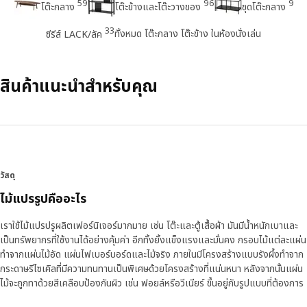
59
96
9
โต๊ะกลาง
โต๊ะข้างและโต๊ะวางของ
ชุดโต๊ะกลาง
33
ทั้งหมด โต๊ะกลาง โต๊ะข้าง ในห้องนั่งเล่น
ซีรีส์ LACK/ลัค
สินค้าแนะนำสำหรับคุณ
วัสดุ
ไม้แปรรูปคืออะไร
เราใช้ไม้แปรปรูผลิตเฟอร์นิเจอร์มากมาย เช่น โต๊ะและตู้เสื้อผ้า มันมีน้ำหนักเบาและ
เป็นทรัพยากรที่ใช้งานได้อย่างคุ้มค่า อีกทั้งยั้งแข็งแรงและมั่นคง กรอบไม้แต่ละแผ่น
ทำจากแผ่นไม้อัด แผ่นไฟเบอร์บอร์ดและไม้จริง ภายในมีโครงสร้างแบบรังผึ้งทำจาก
กระดาษรีไซเคิลที่มีความทนทานเป็นพิเศษด้วยโครงสร้างที่แน่นหนา หลังจากนั้นแผ่น
ไม้จะถูกทาด้วยสีเคลือบป้องกันผิว เช่น ฟอยล์หรือวีเนียร์ ขึ้นอยู่กับรูปแบบที่ต้องการ