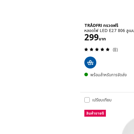
TRÅDFRI ทรวดฟรี
หลอดไฟ LED E27 806 ลูเมน, อ
ราคา 299บาท
299
บาท
ทบทวน: 4.9 
(8)
พร้อมสำหรับการจัดส่ง
เปรียบเทียบ
สินค้าขายดี