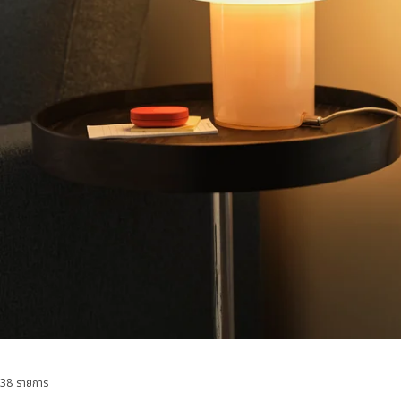
38 รายการ
เรียงลำดับและตัวกรอง
ข้ามไปยังผลลัพธ์