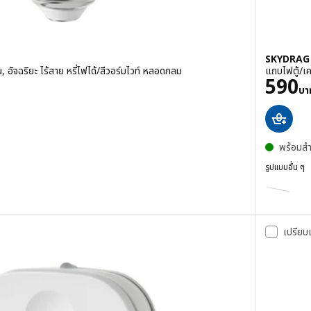
SKYDRAG 
ัจฉริยะ ไร้สาย หรี่ไฟได้/สีวอร์มไวท์ หลอดกลม
แถบไฟตู้/เค
ราคา
590
บา
หมด 5 ดวงดาว ความเห็นทั้งหมด:
พร้อมสำ
รูปแบบอื่น ๆ
SKYDRAG คว
ตัวเลือก: S
ตัวเลือก: S
เปรียบ
ตัวเลือก: S
ตัวเลือก: S