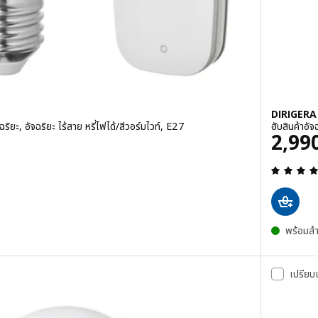
DIRIGERA 
ฉริยะ, อัจฉริยะ ไร้สาย หรี่ไฟได้/สีวอร์มไวท์, E27
ฮับสินค้าอ
ราคา
2,99
ด 5 ดวงดาว ความเห็นทั้งหมด:
พร้อมสำ
เปรียบ