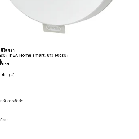
ดิริเกรา
ัจฉริยะ IKEA Home smart, ขาว อัจฉริยะ
 2990บาท
0
บาท
ทบทวน: 4.5 หมด 5 ดวงดาว ความเห็นทั้งหมด:
(4)
หรับการจัดส่ง
เทียบ