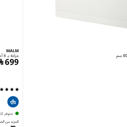
MALM
خزانة بـ 6 أدراج, أبيض/زجاج مرايا, ‎40x123 سم‏
7
699
﷼
متوفر لل
المزيد من الخي
MALM