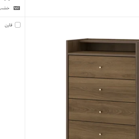
خشب
قارن