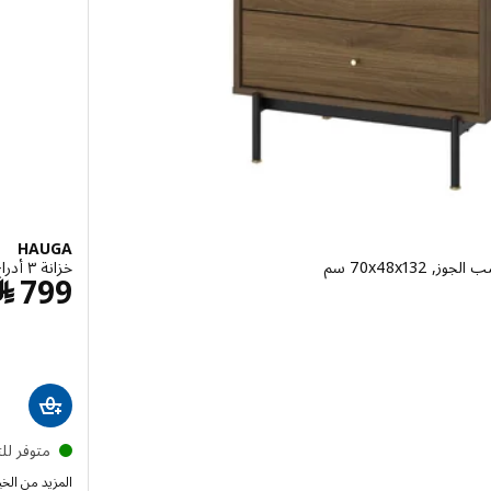
HAUGA
خزانة ٣ أدراج مع رف, رمادي, ‎70x46x116 سم‏
9
799
﷼
متوفر لل
المزيد من الخي