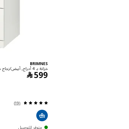
BRIMNES
خزانة بـ 4 أدراج, أبيض/زجاج مثلّج, ‎78x46x124 سم‏
السعر ﷼ 99
599
﷼
مراجعة: 4.7 من أصل 5 نجوم. إجمالي المراجعات:
(19)
متوفر للتوصيل