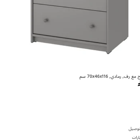
السعر ﷼ 799
توصيل
ارات