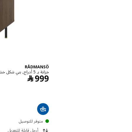
RÅDMANSÖ
خزانة بـ 5 أدراج, بني شكل خشب الجوز, ‎70x48x132 سم‏
السعر ﷼ 99
999
﷼
متوفر للتوصيل
أرجل قابلة للتعديل