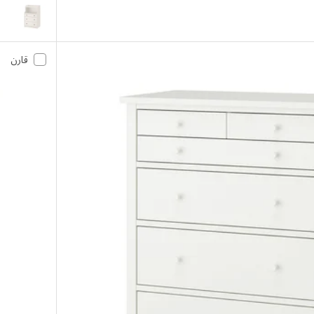
HAUGA
قارن