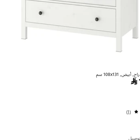
السعر ﷼ 1595
﷼
مراجعة: 5 من أصل 5 نجوم. إجمالي المراجعات:
(1)
توصيل