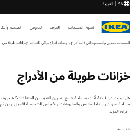
SA
العربية
تسوق المنتجات
الغرف
العروض
تصميم وأفكار
المنتجات
التخزين والتنظيم
خزائن ذات أدراج و وحدات أدراج
خزائن ذات أدراج
خزانات طويلة من ال
خزانات طويلة من الأدراج
هل تبحث عن قطعة أثاث بمساحة تتسع لتخزين العديد من المتعلقات؟ لا حيرة بعد ال
مساحة تخزين واسعة للملابس والمفروشات والأغراض الشخصية الأخرى. ومن ثم
منظماً وخالياً من الفوضى. تصفح تشكيلة ايكيا واختر من بين التصميمات والتشطي
قراءة المزيد
24 سلعة