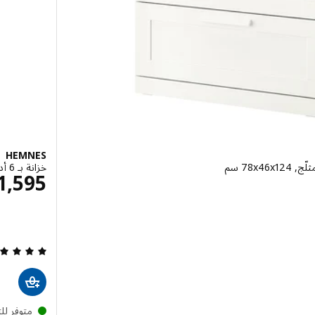
HEMNES
خزانة بـ 6 أدراج, أبيض, ‎108x131 سم‏
5
1,595
متوفر لل