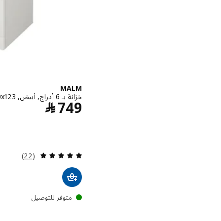
MALM
خزانة بـ 6 أدراج, أبيض, ‎80x123 سم‏
السعر ﷼ 49
749
﷼
مراجعة: 5 من أصل 5 نجوم. إجمالي المراجعات:
(22)
متوفر للتوصيل