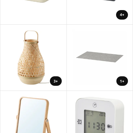
+4
+3
+1