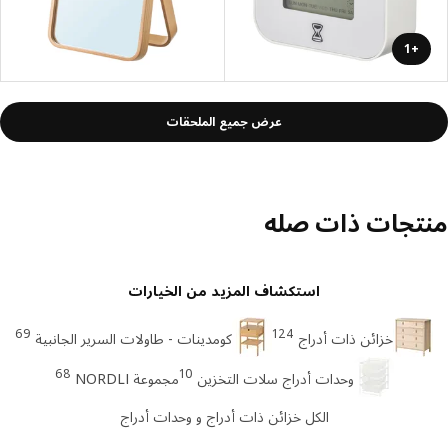
+1
عرض جميع الملحقات
تجات ذات صله
استكشاف المزيد من الخيارات
69
124
خزائن ذات أدراج
كومدينات - طاولات السرير الجانبية
68
10
وحدات أدراج سلات التخزين
مجموعة NORDLI
الكل خزائن ذات أدراج و وحدات أدراج