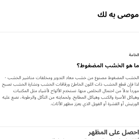
صى به لك
مة
 هو الخشب المضغوط؟
شب المضغوط مصنوع من خشب معاد التدوير ومخلفات مناشير الخشب -
 فإن قطع الخشب ذات اللون الخاطئ ورقاقات الخشب ونشارة الخشب تصبح
اً بدلاً من احتمال التخلص منها. نستخدم الألواح لأشياء مثل المكتبات
كل الأسرة والكنب وهياكل المطابخ. ولحمايته من التآكل والرطوبة، نضع عليه
نيش أو القشرة أو الفويل الذي يعزز مظهر الأثاث.
صل على المظهر