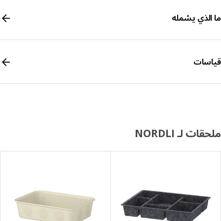
الذي يشمله
سات
ات لـ NORDLI