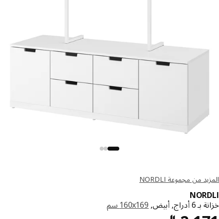
د من مجموعة NORDLI
NORD
 أدراج, أبيض,
‎160x169 سم‏