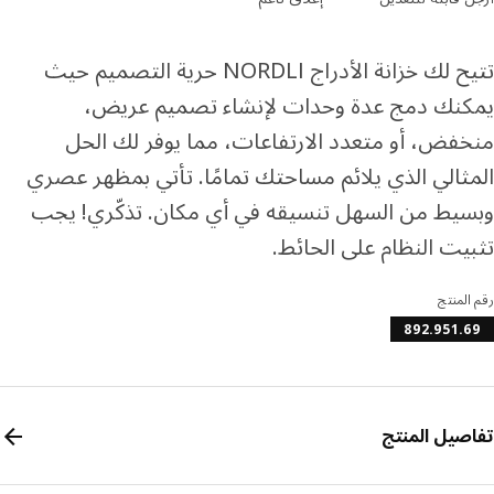
تتيح لك خزانة الأدراج NORDLI حرية التصميم حيث
نك دمج عدة وحدات لإنشاء تصميم عريض،
فض، أو متعدد الارتفاعات، مما يوفر لك الحل
ثالي الذي يلائم مساحتك تمامًا. تأتي بمظهر عصري
يط من السهل تنسيقه في أي مكان. تذكّري! يجب
يت النظام على الحائط.
المنتج
892.951.
صيل المنتج