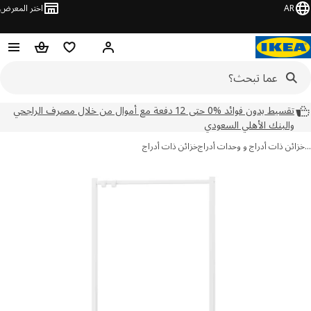
AR
اختر المعرض
مرحبًا! سجل الدخول
قائمة المفضلة
سلة التسوق
تقسيط بدون فوائد %0 حتى 12 دفعة مع أموال من خلال مصرف الراجحي
والبنك الأهلي السعودي
ئن ذات أدراج و وحدات أدراج
خزائن ذات أدراج
ور