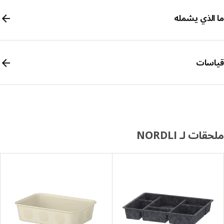
الذي يشمله
سات
ات لـ NORDLI