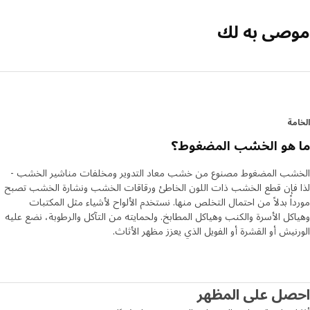
صى به لك
مة
 هو الخشب المضغوط؟
شب المضغوط مصنوع من خشب معاد التدوير ومخلفات مناشير الخشب -
 فإن قطع الخشب ذات اللون الخاطئ ورقاقات الخشب ونشارة الخشب تصبح
اً بدلاً من احتمال التخلص منها. نستخدم الألواح لأشياء مثل المكتبات
كل الأسرة والكنب وهياكل المطابخ. ولحمايته من التآكل والرطوبة، نضع عليه
نيش أو القشرة أو الفويل الذي يعزز مظهر الأثاث.
صل على المظهر