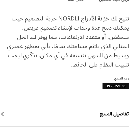
تتيح لك خزانة الأدراج NORDLI حرية التصميم حيث
نك دمج عدة وحدات لإنشاء تصميم عريض،
فض، أو متعدد الارتفاعات، مما يوفر لك الحل
ثالي الذي يلائم مساحتك تمامًا. تأتي بمظهر عصري
يط من السهل تنسيقه في أي مكان. تذكّري! يجب
يت النظام على الحائط.
المنتج
392.951.
صيل المنتج