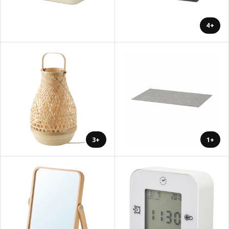
+4
+3
+1