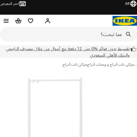
AR
اختر المعرض
مرحبًا! سجل الدخول
قائمة المفضلة
سلة التسوق
تقسيط بدون فوائد %0 حتى 12 دفعة مع أموال من خلال مصرف الراجحي
والبنك الأهلي السعودي
ئن ذات أدراج و وحدات أدراج
خزائن ذات أدراج
ور