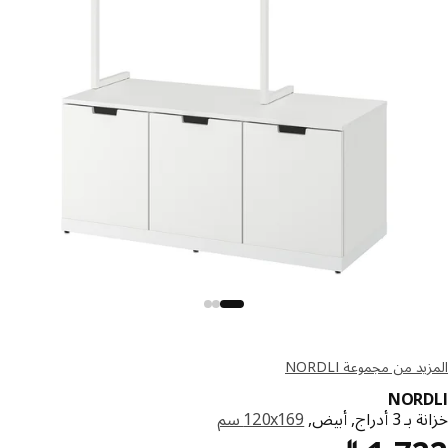
د من مجموعة NORDLI
NORD
 أدراج, أبيض,
‎120x169 سم‏