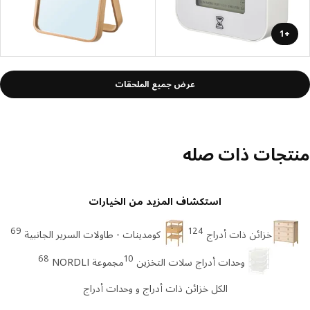
+1
عرض جميع الملحقات
تجات ذات صله
استكشاف المزيد من الخيارات
69
124
خزائن ذات أدراج
كومدينات - طاولات السرير الجانبية
68
10
وحدات أدراج سلات التخزين
مجموعة NORDLI
الكل خزائن ذات أدراج و وحدات أدراج