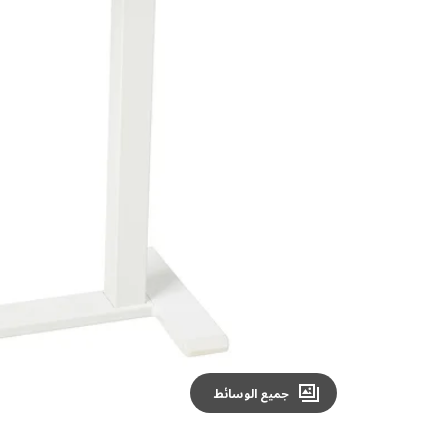
Image zoomed out, normal view
جميع الوسائط