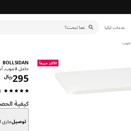
خدمات ايكيا
بتوب
BOLLSIDAN
الأكثر مبيعاً
حامل لابتوب, أ
ال
295
ريال
مراجعة 
7)
كيفية الحص
توصيل
جاري ال