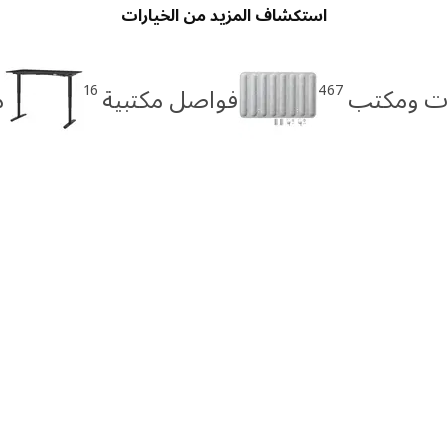
استكشاف المزيد من الخيارات
16
467
ات ومكتب
فواصل مكتبية
م