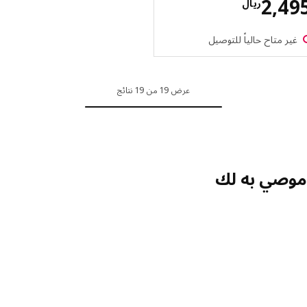
الاسعار ريال 2495
2,4
ريال
ر متاح حالياً للتوصيل
عرض 19 من 19 نتائج
صي به لك