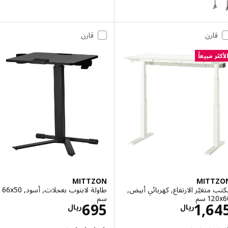
قارن
قارن
ر مبيعاً
MITTZON
MITT
متغيّر الارتفاع, كهربائي أبيض,
طاولة لابتوب بعجلات, أسود, ‎66x50
 سم‏
سم‏
الاسعار ريال 1645
الاسعار ريال 695
695
1,6
ريال
ريال