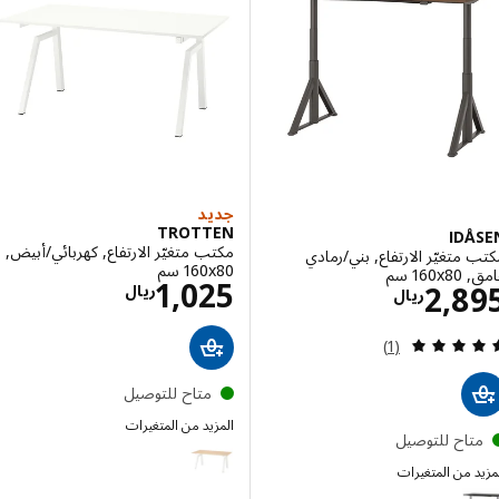
جديد
TROTTEN
ID
مكتب متغيّر الارتفاع, كهربائي/أبيض,
متغيّر الارتفاع, بني/رمادي
‎160x80 سم‏
‎ سم‏
الاسعار ريال 25
1,025
الاسعار ريال 2895
2,8
ريال
ريال
مراجعة: 5 من أصل 5 نجوم. إجمالي المراجعات:
(1)
متاح للتوصيل
المزيد من المتغيرات
تاح للتوصيل
TROTTEN
 من المتغيرات
ID
إختيار: IDÅSEN, مكتب متغيّر الارتفاع, أسود/رمادي غامق, ‎160x80 سم‏