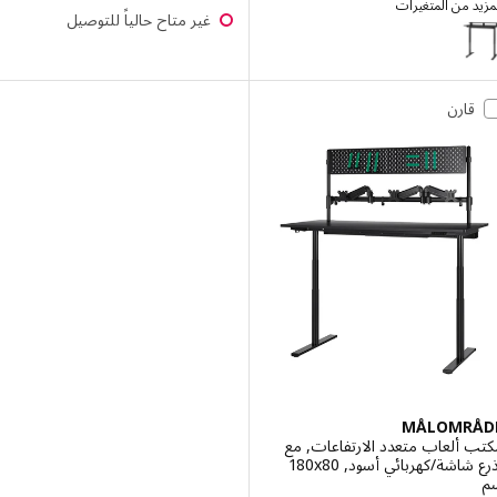
 من المتغيرات
غير متاح حالياً للتوصيل
TRAVS
إختيار: TRAVSPORT, مكتب متغيّر الارتفاع
قارن
MÅLOMR
ألعاب متعدد الارتفاعات, مع
أذرع شاشة/كهربائي أسود, ‎180x80