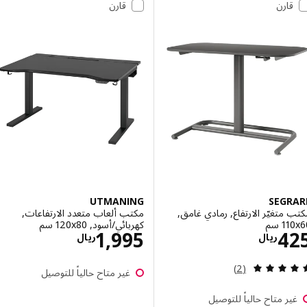
قارن
قارن
UTMANING
SEGR
متغيّر الارتفاع, رمادي غامق,
مكتب ألعاب متعدد الارتفاعات,
 سم‏
كهربائي/أسود, ‎120x80 سم‏
الاسعار ريال 425
الاسعار ريال 95
1,995
4
ريال
ريال
مراجعة: 5 من أصل 5 نجوم. إجمالي المراجعات:
(2)
غير متاح حالياً للتوصيل
ر متاح حالياً للتوصيل