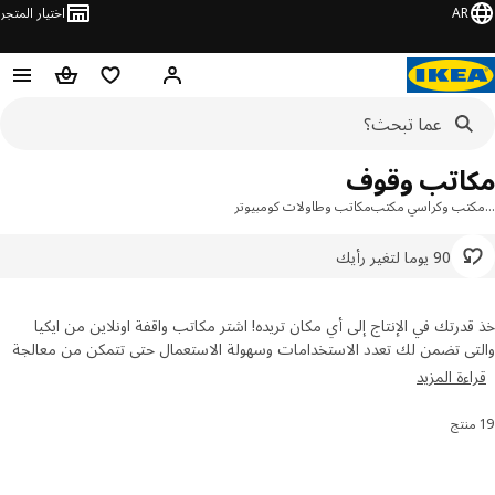
AR
اختيار المتجر
قائمة التسوق
سلة التسوق
مرحباً! تسجيل الدخول أو الاشتر
اتب وقوف
تب وكراسي مكتب
مكاتب وطاولات كومبيوتر
90 يوما لتغير رأيك
درتك في الإنتاج إلى أي مكان تريده! اشتر مكاتب واقفة اونلاين من ايكيا
ي تضمن لك تعدد الاستخدامات وسهولة الاستعمال حتى تتمكن من معالجة
شكلة في العمل أو المدرسة بسهولة. تصفح مجموعتنا من المكاتب الواقفة
ءة المزيد
تب الزاوية ومكاتب الألعاب المتوفرة بألوان وأسلوب مختلف.
رز والتصفية