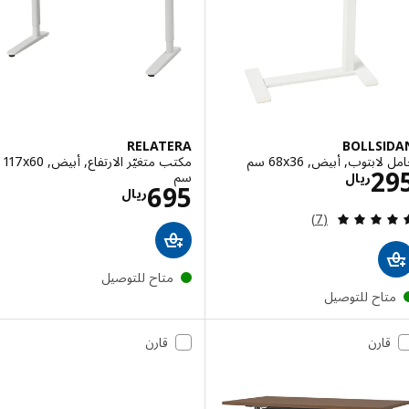
RELATERA
BOLLSI
بتوب, أبيض, ‎68x36 سم‏
مكتب متغيّر الارتفاع, أبيض, ‎117x60
الاسعار ريال 295
2
سم‏
ريال
الاسعار ريال 695
695
ريال
مراجعة: 5 من أصل 5 نجوم. إجمالي المراجعات:
(7)
متاح للتوصيل
تاح للتوصيل
قارن
قارن