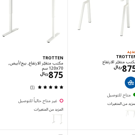
TROT
TROTTEN
متغيّر الارتفاع
مكتب متغيّر الارتفاع, بيج/أبيض,
الاسعار ريال 875
8
ريال
‎120x70 سم‏
الاسعار ريال 875
875
ريال
مراجعة: 5 من أصل 5 نجوم. إجمالي المراجعات:
(1)
تاح للتوصيل
غير متاح حالياً للتوصيل
 من المتغيرات
TRO
المزيد من المتغيرات
إختيار: TROTTEN, مكتب متغيّر الارتفاع, كهربائي/أبيض, ‎120x70 سم‏
TROTTEN