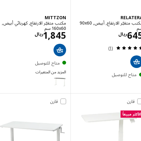
MITTZON
RELAT
مكتب متغيّر الارتفاع, أبيض, ‎90x60
مكتب متغيّر الارتفاع, كهربائي أبيض,
‎160x60 سم‏
الاسعار ريال 645
الاسعار ريال 45
1,845
6
ريال
ريال
مراجعة: 5 من أصل 5 نجوم. إجمالي المراجعات:
(1)
متاح للتوصيل
المزيد من المتغيرات
تاح للتوصيل
MITTZON
قارن
قارن
ر مبيعاً