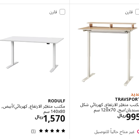
قارن
قارن
TRAVSP
RODULF
متغيّر الارتفاع, كهربائي شكل
مكتب متغيّر الارتفاع, كهربائي/أبيض,
بيج, ‎120x70 سم‏
‎140x80 سم‏
الاسعار ريال 995
9
الاسعار ريال 70
1,570
ريال
ريال
مراجعة: 5 من أصل 5 نجوم. إجمالي المراجعات:
(1)
ر متاح حالياً للتوصيل