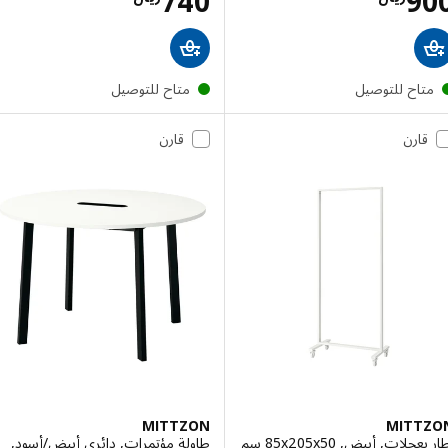
الاسعار ريال 900
الاسعار ريال 740
740
9
تاح للتوصيل
متاح للتوصيل
قارن
قارن
MITTZON
MITT
لات, أبيض, ‎85x205x50 سم‏
طاولة مؤتمرات, دائري أبيض/أسود,