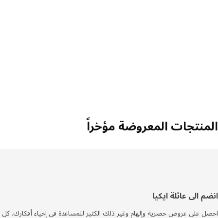
منتجات المعروضة مؤخراً
فل
م الى عائلة ايكيا
صفحة
 على عروض حصرية وإلهام وغير ذلك الكثير للمساعدة في إحياء أفكارك. كل