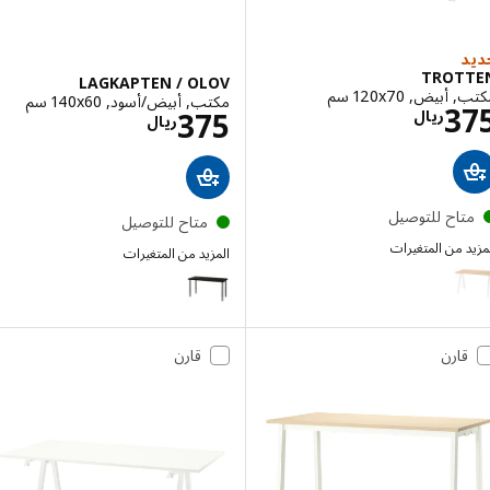
TROT
LAGKAPTEN / OLOV
يض, ‎120x70 سم‏
مكتب, أبيض/أسود, ‎140x60 سم‏
الاسعار ريال 375
3
الاسعار ريال 375
375
ريال
ريال
تاح للتوصيل
متاح للتوصيل
 من المتغيرات
المزيد من المتغيرات
TRO
LAGKAPTEN / OLOV
إختيار: TROTTEN, مكتب, مظهر الدردار/أبيض, ‎120x70 سم‏
قارن
قارن