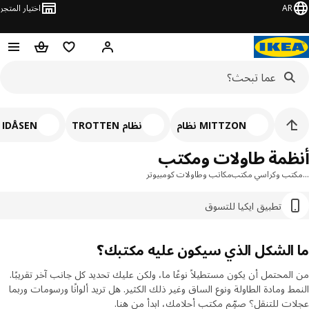
AR
اختيار المتجر
قائمة التسوق
سلة التسوق
مرحباً! تسجيل الدخول أو الاشتر
MITTZON نظام
نظام TROTTEN
IDÅSEN نظام
ظمة طاولات ومكتب
تب وكراسي مكتب
مكاتب وطاولات كومبيوتر
تطبيق ايكيا للتسوق
الشكل الذي سيكون عليه مكتبك؟
لمحتمل أن يكون مستطيلاً نوعًا ما، ولكن عليك تحديد كل جانب آخر تقريبًا.
ط ومادة الطاولة ونوع الساق وغير ذلك الكثير. هل تريد ألوانًا ورسومات وربما
ت للتنقل؟ صمِّم مكتب أحلامك، ابدأ من هنا.