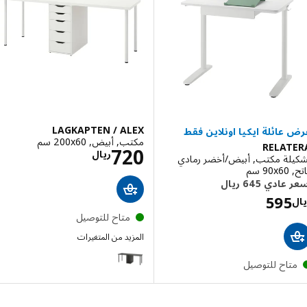
LAGKAPTEN / ALEX
مكتب, أبيض, ‎200x60 سم‏
RELAT
الاسعار ريال 720
720
ريال
لة مكتب, أبيض/أخضر رمادي
سم‏
الاسعار ريال 595
متاح للتوصيل
المزيد من المتغيرات
LAGKAPTEN / ALEX
تاح للتوصيل