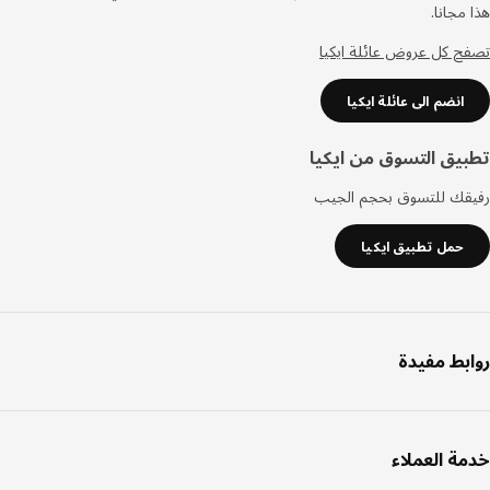
مجانا.
 كل عروض عائلة ايكيا
انضم الى عائلة ايكيا
يق التسوق من ايكيا
قك للتسوق بحجم الجيب
حمل تطبيق ايكيا
بط مفيدة
ة العملاء