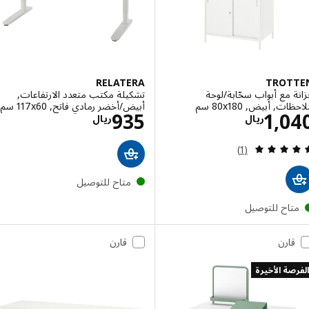
RELATERA
TROT
 مع أبواب سحّابة/لوحة
تشكيلة مكتب متعدد الارتفاعات,
, أبيض, ‎80x180 سم‏
أبيض/أخضر رمادي فاتح, ‎117x60 سم‏
الاسعار ريال 1040
الاسعار ريال 935
935
1,0
ريال
ريال
مراجعة: 5 من أصل 5 نجوم. إجمالي المراجعات:
(1)
متاح للتوصيل
تاح للتوصيل
قارن
قارن
صة الأخيرة