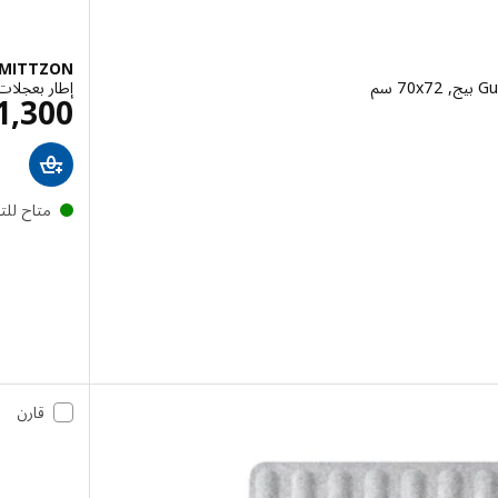
MITTZON
إطار بعجلات/حاجز/ سبورة, 
ال 375
1,300
متاح لل
قارن