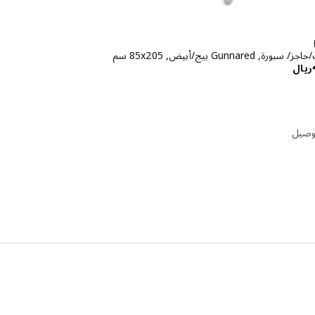
Gunnared بيج/أبيض, ‎85x205 سم‏
الاسعار ريال 1300
ريال
توصيل
إختيار: MITTZON, حاجز صوت للمكتب, nnared