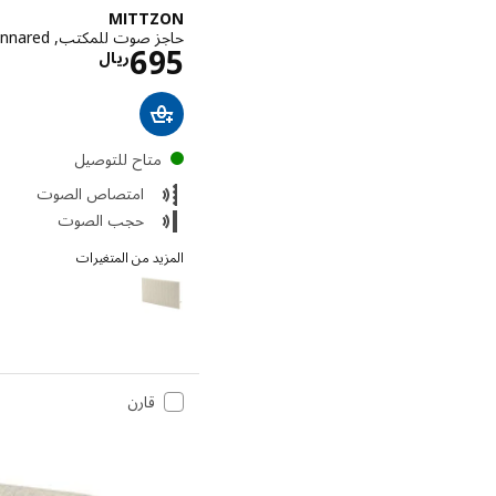
MITTZON
حاجز صوت للمكتب, Gunnared بيج, ‎165x72 سم‏
الاسعار ري
695
ريال
متاح للتوصيل
امتصاص الصوت
حجب الصوت
المزيد من المتغيرات
MITTZON
قارن