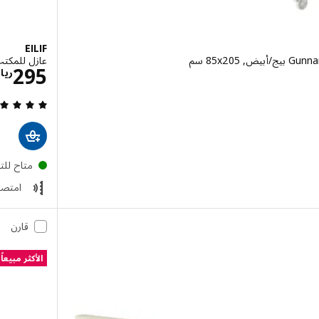
EILIF
عازل للمكتب, رماد
ال 925
295
ريا
متاح لل
امتص
قارن
الأكثر مبيعاً