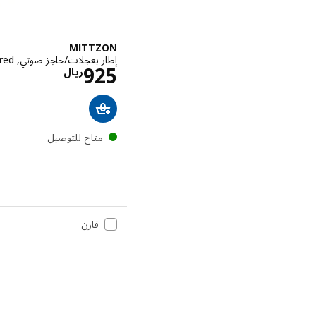
MITTZON
إطار بعجلات/حاجز صوتي, Gunnared بيج/أبيض, ‎85x205 سم‏
الاسعار ري
925
ريال
متاح للتوصيل
قارن