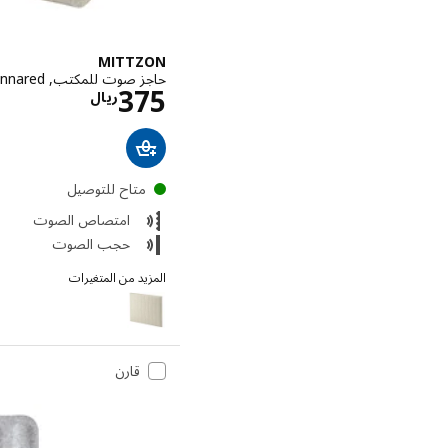
MITTZON
حاجز صوت للمكتب, Gunnared بيج, ‎70x72 سم‏
الاسعار ري
375
ريال
متاح للتوصيل
امتصاص الصوت
حجب الصوت
المزيد من المتغيرات
MITTZON
قارن