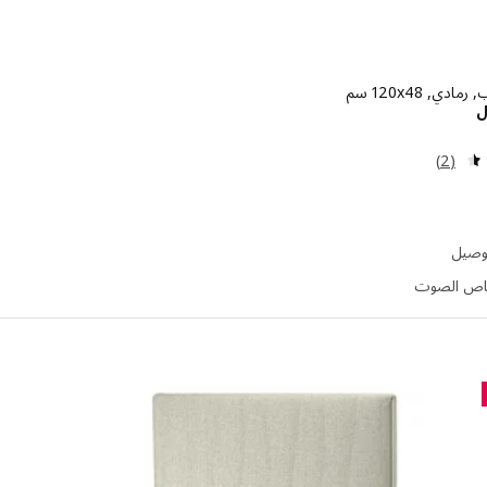
ي, ‎120x48 سم‏
الاسعار ريال 295
ل
مراجعة: 4.5 من أصل 5 نجوم. إجمالي المراجعات:
(2)
توصيل
اص الصوت