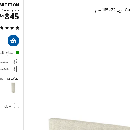
MITTZON
حاجز صوت، قائم بذاته, d
ال 695
845
ريا
متاح لل
امتص
حجب 
المزيد من الم
MITTZON
قارن