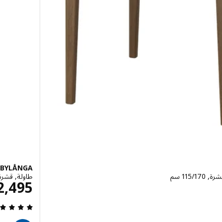
BYLÅNGA
‎11 سم‏
طاولة, قشرة سن
ريال 2995
2,495