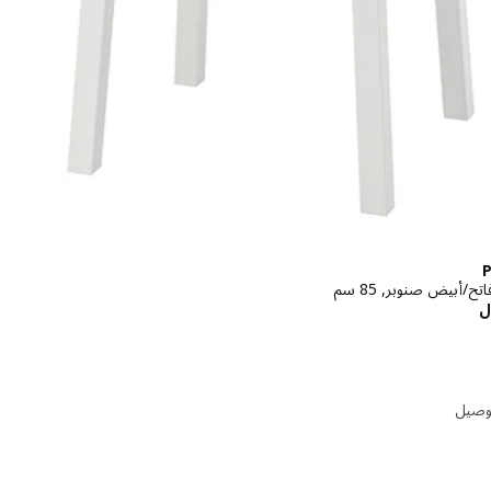
تح/أبيض صنوبر, 85 سم
الاسعار ريال 345
ل
توصيل