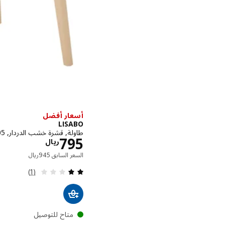
أسعار أفضل
LISABO
طاولة, قشرة خشب الدردار, 105 سم
الاسعار ري
795
ريال
السعر السابق ر
السعر السابق
945
ريال
مراجعة: 2 من أصل 5 نجوم. إجمالي المراجعات:
(1)
متاح للتوصيل