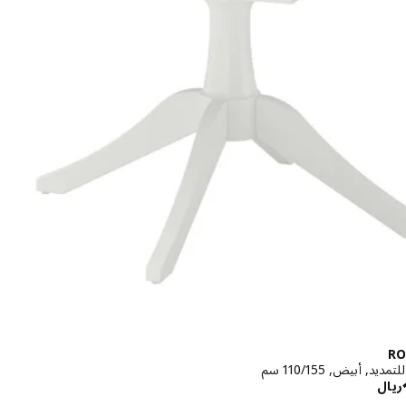
RO
يد, أبيض, ‎110/155 سم‏
الاسعار ريال 1295
ريال