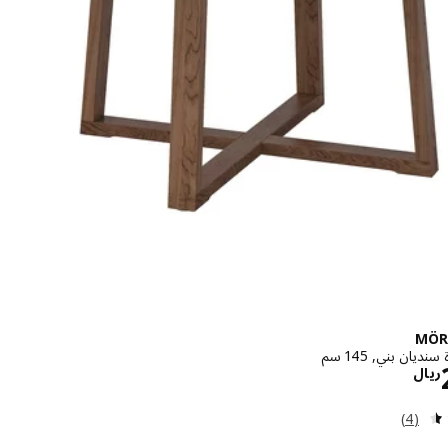
MÖR
ديان بني, 145 سم
الاسعار ريال 2495
ريال
مراجعة: 4.5 من أصل 5 نجوم. إجمالي المراجعات:
(4)