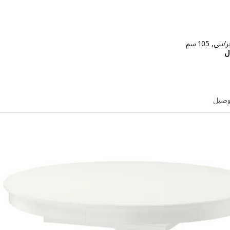
ي, 105 سم
الاسعار ريال 495
ل
توصيل