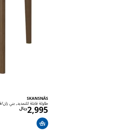
SKANSNÄS
طاولة قابلة للتمديد, بني زان/قشرة, 5/170
الاسعار 
2,995
ريال