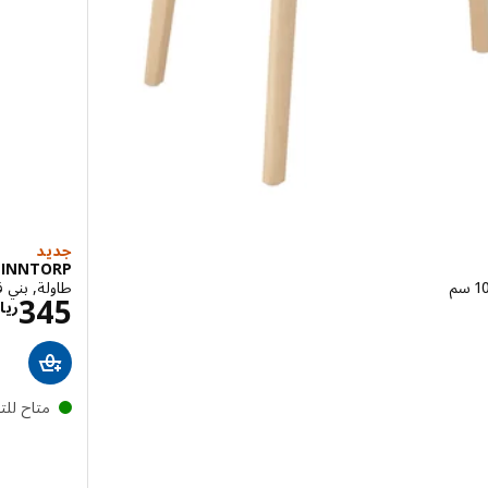
جديد
PINNTORP
طاولة, بني فا
ال 795
345
ريا
يال 945
متاح لل