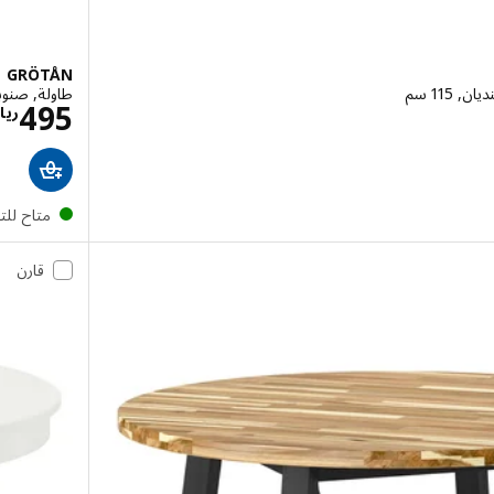
GRÖTÅN
115 سم
طاولة, صنوبر/بن
ريال 1395
495
ريا
متاح لل
قارن