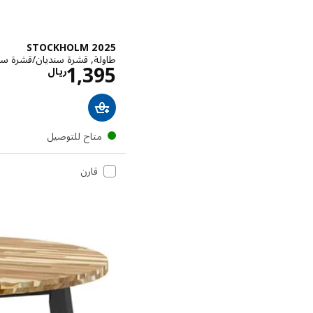
STOCKHOLM 2025
طاولة, قشرة سنديان/قشرة سنديان, 
الاسعار 
1,395
ريال
متاح للتوصيل
قارن