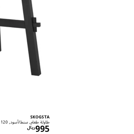
SKOGSTA
طاولة طعام, سنط/أسود, 120 سم
الاسعار ري
995
ريال