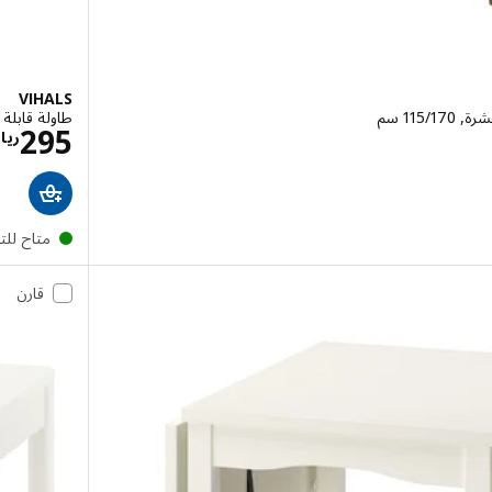
VIHALS
‎11 سم‏
طاولة قابلة للتمدي
ريال 2995
295
ريا
متاح لل
قارن