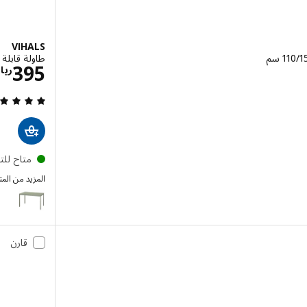
VIHALS
طاولة قابلة للتمدي
ريال 1295
395
ريا
متاح لل
المزيد من الم
VIHALS
قارن