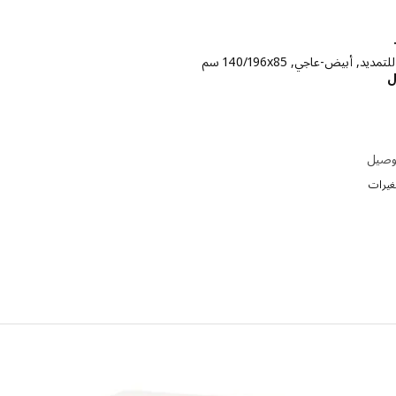
يد, أبيض-عاجي, ‎140/196x85 سم‏
الاسعار ريال 995
ل
توصيل
تغيرات
إختيار: NORDVIKEN, طاولة قابلة للتمديد, طلاء م