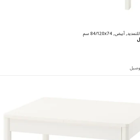
د, أبيض, ‎84/120x74 سم‏
الاسعار ريال 295
ل
توصيل