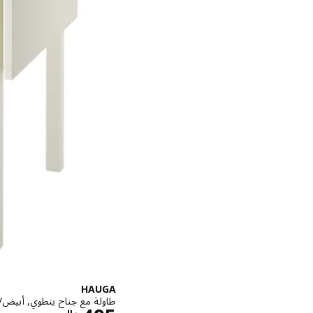
HAUGA
طاولة مع جناح ينطوي, أبيض/قشرة بتولا, 74