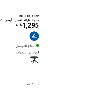
ROSENTORP
طاولة قابلة للتمديد, أبيض, ‎110/155 سم‏
الاسعار 
1,295
ريال
متاح للتوصيل
المزيد من المتغيرات
ROSENTORP
قارن