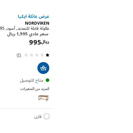
NORDVIKEN
طاولة قابلة للتمديد, أسود, ‎152/223x95 سم‏
الا
ريال
مراجعة: 1 من أصل 5 نجوم. إجمالي المراجعات:
(1)
متاح للتوصيل
المزيد من المتغيرات
NORDVIKEN
قارن