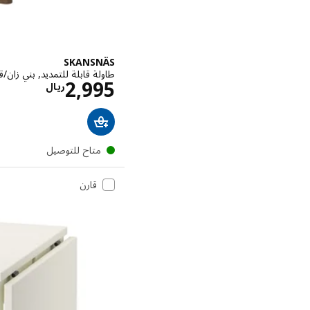
SKANSNÄS
طاولة قابلة للتمديد, بني زان/قشرة, 5/170
الاسعار 
2,995
ريال
متاح للتوصيل
قارن