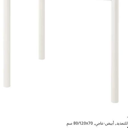
يد, أبيض-عاجي, ‎80/120x70 سم‏