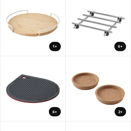
+1
+6
+6
+2