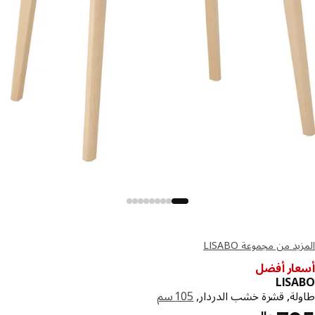
د من مجموعة LISABO
ار أفضل
LIS
لة, قشرة خشب الدردار,
105 سم