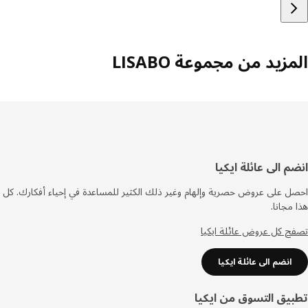
زيد من مجموعة LISABO
فل
م الى عائلة ايكيا
صفحة
 على عروض حصرية وإلهام وغير ذلك الكثير للمساعدة في إحياء أفكارك. كل
مجانا.
 كل عروض عائلة ايكيا
انضم الى عائلة ايكيا
يق التسوق من ايكيا