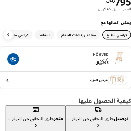
السعر ريال 795
7
ريال
 السابق: 945ريال
ن إكمالها مع
راسي مطبخ
مقاعد وبنشات الطعام
المقاعد
كراسي منجدة
كر
HÖGVED
كرسي
أضف إلى عرب
السعر ريال 295
295
ريال
عرض المزيد
ية الحصول عليها
صيل
جاري التحقق من التوفر ...
متجر
جاري التحقق من التوفر ...