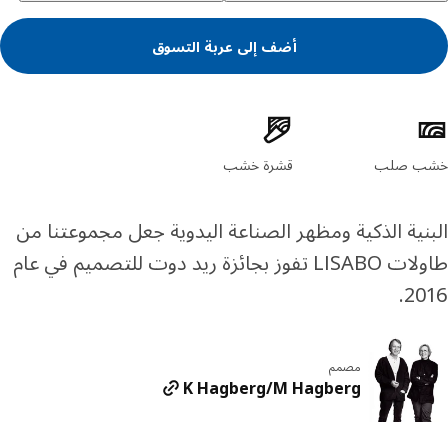
أضف إلى عربة التسوق
ئص المنتج
ب صلب
قشرة خشب
نية الذكية ومظهر الصناعة اليدوية جعل مجموعتنا من
طاولات LISABO تفوز بجائزة ريد دوت للتصميم في عام
20
مصمم
K Hagberg/M Hagberg