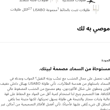
27
1
الكل طاولات
طاولات تثبت بالحائط
مجموعة LISABO
صي به لك
دة
وحاة من السماء. مصممة لبيتك.
نحصل على جمال الخشب مع تجنّب وزنه الثقيل؟ الجواب وجدناه في
السماء. باستلهام من هندسة الطائرات، تأتي طاولة LISABO بهيكل داخلي خفيف
ن ومطوي على شكل الأكورديون، وهو مصنوع من الخشب المضغوط عالي
افة. هذا التصميم يتيح لنا استخدام كمية أقل من المواد مع الحفاظ على قوة
ة وثبات ممتاز. والنتيجة هي طاولة يسهل تحريكها، لكنها متينة بما يكفي
ّل كل شيء يُلقى عليها. فأحيانًا، تأتي أفضل الأفكار التصميمية من أماكن غير
عة.