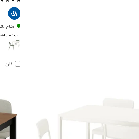
متاح لل
المزيد من الاخ
ALS / VIHALS
قارن