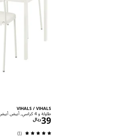
VIHALS / VIHALS
طاولة و 4 كراسي, أبيض أبيض/أبيض, ‎125x74 سم‏
الاسعار ريا
39
ريال
مراجعة: 5 من أصل 5 نجوم. إجمالي المراجعات:
(1)