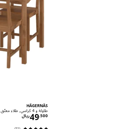
HÄGERNÄS
طاولة و 4 كراسي, طلاء معتّق صنوبر
الاسعار ري
49
500
.
ريال
مراجعة: 4.9 من أصل 5 نجوم. إجمالي المراجعات:
(11)