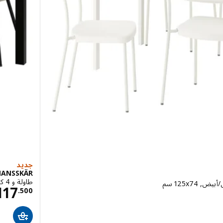
جديد
MANSSKÄR
طاولة و 4 كراسي, أسود/بني/Tonerud رمادي أسود, ‎120x80 سم‏
117
ل 39
.
500