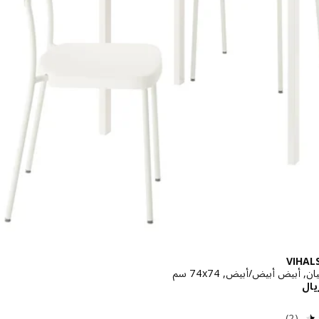
VIHALS
 أبيض أبيض/أبيض, ‎74x74 سم‏
الاسعار ريال 22.500
يال
مراجعة: 4.5 من أصل 5 نجوم. إجمالي المراجعات:
(2)