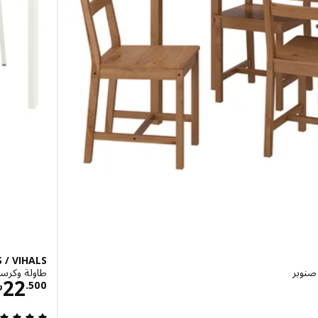
 / VIHALS
طاولة وكرسيان,
ال 49.500
22
500
.
ر