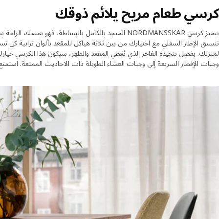
كرسي طعام مريح يلائم ذوقك
يتميز كرسي NORDMANSSKÄR المنجد بالكامل بالبساطة، فهو يمنحك
تنسيق الإطار السفلي مع اختيارك من بين ثلاثة هياكل للمقعد بألوان ترابية كي ت
لمنزلك. بفضل تنجيده الفاخر الذي يُغطي المقعد والظهر، سيكون هذا الكرسي خيار
وجبات الإفطار السريعة إلى وجبات العشاء الطويلة ذات الاحاديث الممتعة. استمتع بر
Skip listin