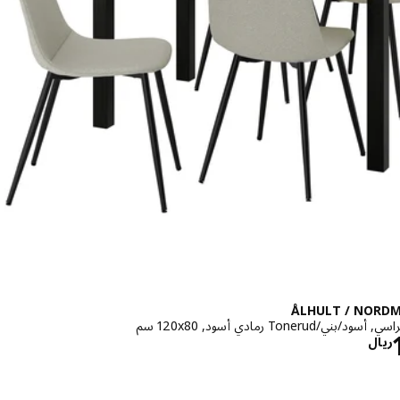
ÅLHULT / NORD
الاسعار ريال 117.500
ريال