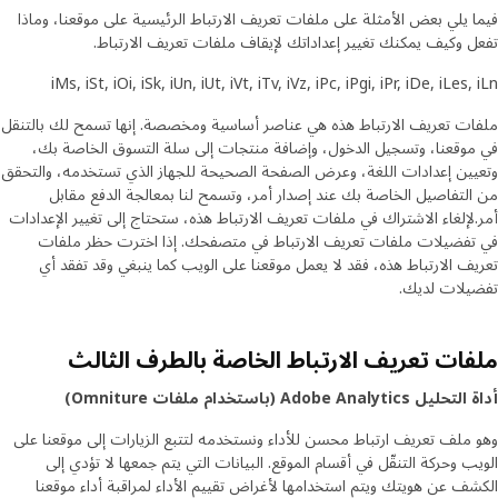
فيما يلي بعض الأمثلة على ملفات تعريف الارتباط الرئيسية على موقعنا، وماذا
تفعل وكيف يمكنك تغيير إعداداتك لإيقاف ملفات تعريف الارتباط.
iMs, iSt, iOi, iSk, iUn, iUt, iVt, iTv, iVz, iPc, iPgi, iPr, iDe, iLes, iLn
ملفات تعريف الارتباط هذه هي عناصر أساسية ومخصصة. إنها تسمح لك بالتنقل
في موقعنا، وتسجيل الدخول، وإضافة منتجات إلى سلة التسوق الخاصة بك،
وتعيين إعدادات اللغة، وعرض الصفحة الصحيحة للجهاز الذي تستخدمه، والتحقق
من التفاصيل الخاصة بك عند إصدار أمر، وتسمح لنا بمعالجة الدفع مقابل
أمر.لإلغاء الاشتراك في ملفات تعريف الارتباط هذه، ستحتاج إلى تغيير الإعدادات
في تفضيلات ملفات تعريف الارتباط في متصفحك. إذا اخترت حظر ملفات
تعريف الارتباط هذه، فقد لا يعمل موقعنا على الويب كما ينبغي وقد تفقد أي
تفضيلات لديك.
ملفات تعريف الارتباط الخاصة بالطرف الثالث
أداة التحليل Adobe Analytics (باستخدام ملفات Omniture)
وهو ملف تعريف ارتباط محسن للأداء ونستخدمه لتتبع الزيارات إلى موقعنا على
الويب وحركة التنقّل في أقسام الموقع. البيانات التي يتم جمعها لا تؤدي إلى
الكشف عن هويتك ويتم استخدامها لأغراض تقييم الأداء لمراقبة أداء موقعنا