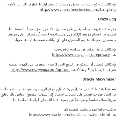
بإمكانك التحكم بإعلانات جوجل وملفات تعريف ارتباط الطرف الثالث الأخرى
وإلغائها هنا:
http://www.youronlinechoices.com/
Crazy Egg
وهو ملف تعريف ارتباط يعمل على تحسين الأداء ويسجل تجربة التصفح أثناء
تنقلك في أقسام موقعنا الإلكتروني. ونستخدمه لرصد أي مشاكل على موقعنا
ولتحسين تجربتك. لا يتم الحصول على أي بيانات شخصية أو معالجتها.
بإمكانك قراءة المزيد عن سياسة الخصوصية
هنا:
https://www.crazyegg.com/privacy
بإمكانك تعطيل أو التحكم في التتبع الذي لا يؤدي للتعرف على الهوية لملف
تعريف الارتباط Crazy Egg هنا:
https://www.crazyegg.com/opt-out
Oracle Maxymiser
تساعدنا هذه الأداة على اختبار تجربتك على موقع الويب وتخصيصها. يساعدنا ذلك
في اتخاذ قرارات تعتمد على البيانات استنادًا إلى سلوك التصفح الخاص بك لخلق
تجربة عملاء سلسة ومترابطة عبر جميع نقاط الاتصال الرقمية الخاصة بنا.
يمكنك قراءة المزيد وتغيير تفضيلاتك
هنا:
https://www.oracle.com/legal/privacy/index.html