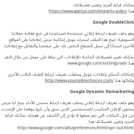
يمكنك قراءة المزيد وتغيير تفضيلاتك
هنا:
https://www.apptus.com/integrity-policy
Google DoubleClick
وهو ملف تعريف ارتباط إعلاني نستخدمه لمساعدتنا في تتبع فعالية حملاتنا
التسويقية. يتيح هذا الملف لمحرك جوجل إمكانية عرض إعلاناتنا على المواقع
الأخرى استنادًا إلى سجل التصفح الخاص بك على صفحتنا والتفاعل مع إعلاناتنا.
يمكنك تغيير تفضيلاتك الخاصة بالإعلانات التي تراها على جوجل من خلال النقر
هنا: www.google.com/settings/ads
بإمكانك التحكم بإعلانات جوجل وملفات تعريف ارتباط الطرف الثالث الأخرى
وإلغائها هنا:
http://www.youronlinechoices.com/
Google Dynamic Remarketing
وهو ملف تعريف ارتباط إعلاني وملف تعريف ارتباط محسن للأداء. يتيح لنا عرض
محتوى الإعلان المناسب للمستخدمين الذين سبق وأن زاروا موقعنا على الإنترنت
من قبل. البيانات التي يتم جمعها لا تؤدي إلى الكشف عن هويتك. يمكنك قراءة
المزيد وتغيير تفضيلاتك هنا:
:http://www.google.com/ads/preferences/html/opt-out.html