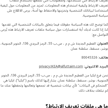
تعريف الارتباط التي نستخدمها، والمعلومات التي نجمعها باستخدام ملفات
تعريف الارتباط وكيفية استخدام هذه المعلومات. لمزيد من المعلومات حول كيفية
استخدامنا لبياناتك الشخصية وتخزينها والاحتفاظ بها آمنةً، يرجى الاطّلاع على
سياسة الخصوصية.
كما توضح لك هذه السياسة حقوقك فيما يتعلق بالبيانات الشخصية التي تقدمها
لنا. إذا كانت لديك أية استفسارات حول سياسة ملفات تعريف الارتباط هذه يُرجى
التواصل مع:
العنوان
: الفطيم الجديدة ش م م ، ص.ب 55، الرمز البريدي 136، الخوير الجنوبية،
بوشر، مسقط، سلطنة عمان
هاتف
: 80045326
البريد الاكتروني
:
privacy.IKEA@alfuttaim.com
نحن فرع ايكيا من الفطيم الجديدة ش م م ، ص.ب 55، الرمز البريدي 136، الخوير
الجنوبية، بوشر، مسقط، سلطنة عمان. يشار إليها كذلك باسم ("ايكيا"). ايكيا هي
"المتحكم في البيانات" لأي بيانات شخصية قد تجمعها وتعالجها وتحفظها عنك ما
لم نبلغك بخلاف ذلك
ما هي ملفات تعريف الارتباط؟