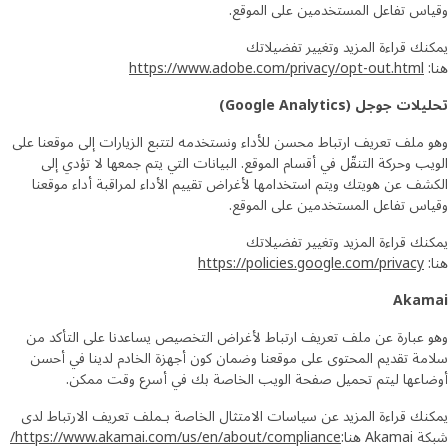
وقياس تفاعل المستخدمين على الموقع.
يمكنك قراءة المزيد وتغيير تفضيلاتك
هنا:
https://www.adobe.com/privacy/opt-out.html
تحليلات جوجل (Google Analytics)
وهو ملف تعريف ارتباط محسن للأداء ونستخدمه لتتبع الزيارات إلى موقعنا على
الويب وحركة التنقّل في أقسام الموقع. البيانات التي يتم جمعها لا تؤدي إلى
الكشف عن هويتك ويتم استخدامها لأغراض تقييم الأداء لمراقبة أداء موقعنا
وقياس تفاعل المستخدمين على الموقع.
يمكنك قراءة المزيد وتغيير تفضيلاتك
هنا:
https://policies.google.com/privacy
Akamai
وهو عبارة عن ملف تعريف ارتباط لأغراض التخصيص يساعدنا على التأكد من
سلامة تقديم المحتوى على موقعنا وضمان كون أجهزة الخادم لدينا في أحسن
أوضاعها ليتم تحميل صفحة الويب الخاصة بك في أسرع وقت ممكن.
يمكنك قراءة المزيد عن سياسات الامتثال الخاصة بـملف تعريف الارتباط لدى
شبكة Akamai هنا:
https://www.akamai.com/us/en/about/compliance/