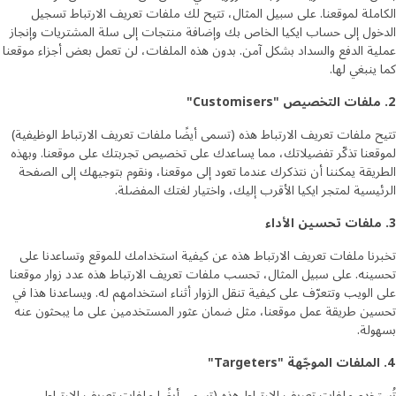
الكاملة لموقعنا. على سبيل المثال، تتيح لك ملفات تعريف الارتباط تسجيل
الدخول إلى حساب ايكيا الخاص بك وإضافة منتجات إلى سلة المشتريات وإنجاز
عملية الدفع والسداد بشكل آمن. بدون هذه الملفات، لن تعمل بعض أجزاء موقعنا
كما ينبغي لها.
2. ملفات التخصيص "Customisers"
تتيح ملفات تعريف الارتباط هذه (تسمى أيضًا ملفات تعريف الارتباط الوظيفية)
لموقعنا تذكّر تفضيلاتك، مما يساعدك على تخصيص تجربتك على موقعنا. وبهذه
الطريقة يمكننا أن نتذكرك عندما تعود إلى موقعنا، ونقوم بتوجيهك إلى الصفحة
الرئيسية لمتجر ايكيا الأقرب إليك، واختيار لغتك المفضلة.
3. ملفات تحسين الأداء
تخبرنا ملفات تعريف الارتباط هذه عن كيفية استخدامك للموقع وتساعدنا على
تحسينه. على سبيل المثال، تحسب ملفات تعريف الارتباط هذه عدد زوار موقعنا
على الويب وتتعرّف على كيفية تنقل الزوار أثناء استخدامهم له. ويساعدنا هذا في
تحسين طريقة عمل موقعنا، مثل ضمان عثور المستخدمين على ما يبحثون عنه
بسهولة.
4. الملفات الموجّهة "Targeters"
تُستخدم ملفات تعريف الارتباط هذه (تسمى أيضًا ملفات تعريف الارتباط