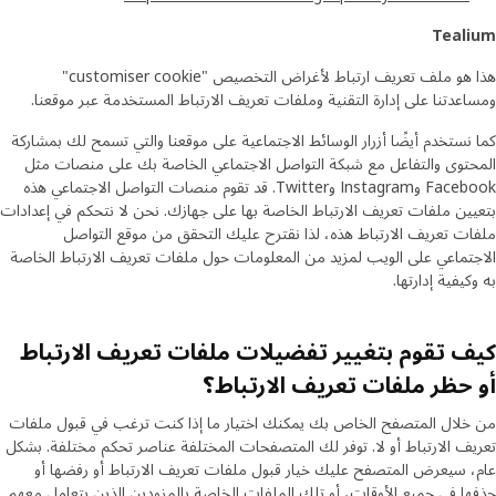
Tealium
هذا هو ملف تعريف ارتباط لأغراض التخصيص "customiser cookie"
ومساعدتنا على إدارة التقنية وملفات تعريف الارتباط المستخدمة عبر موقعنا.
كما نستخدم أيضًا أزرار الوسائط الاجتماعية على موقعنا والتي تسمح لك بمشاركة
المحتوى والتفاعل مع شبكة التواصل الاجتماعي الخاصة بك على منصات مثل
Facebook وInstagram وTwitter. قد تقوم منصات التواصل الاجتماعي هذه
بتعيين ملفات تعريف الارتباط الخاصة بها على جهازك. نحن لا نتحكم في إعدادات
ملفات تعريف الارتباط هذه، لذا نقترح عليك التحقق من موقع التواصل
الاجتماعي على الويب لمزيد من المعلومات حول ملفات تعريف الارتباط الخاصة
به وكيفية إدارتها.
كيف تقوم بتغيير تفضيلات ملفات تعريف الارتباط
أو حظر ملفات تعريف الارتباط؟
من خلال المتصفح الخاص بك يمكنك اختيار ما إذا كنت ترغب في قبول ملفات
تعريف الارتباط أو لا. توفر لك المتصفحات المختلفة عناصر تحكم مختلفة. بشكل
عام، سيعرض المتصفح عليك خيار قبول ملفات تعريف الارتباط أو رفضها أو
حذفها في جميع الأوقات، أو تلك الملفات الخاصة بالمزودين الذين يتعامل معهم