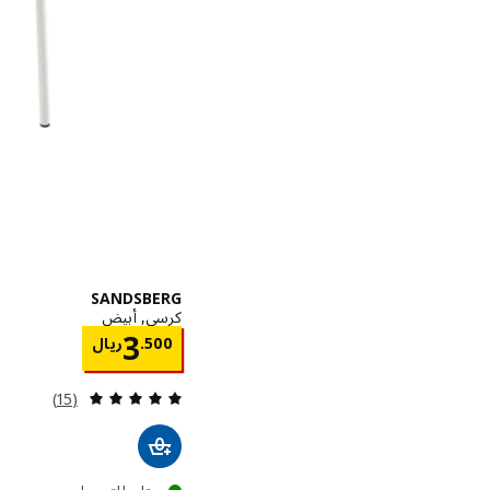
SANDSBERG
كرسي, أبيض
الاسعار ر
3
500
.
ريال
مراجعة: 4.9 من أصل 5 نجوم. إجمالي المراجعات:
(15)