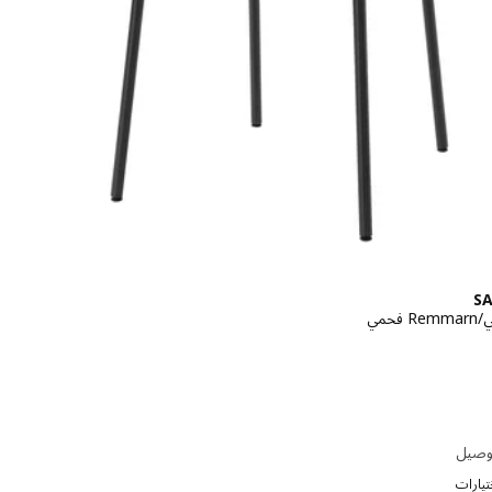
S
حمي
لاسعار ريال 6
توصيل
تيارات