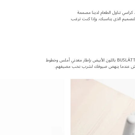
 كراسي تناول الطعام لدينا مصممة
ى التصميم الذي يناسبك. وإذا كنت ترغب
زيّني طاولتك بقطعة من التصميم الإسكندنافي البسيط. يتميز كرسي تناول الطعام BUSLÄTT باللون الأبيض بإطار معدني أملس وخطوط
ا الخدش عندما ينهض ضيوفك لشرب نخب مضيفهم.