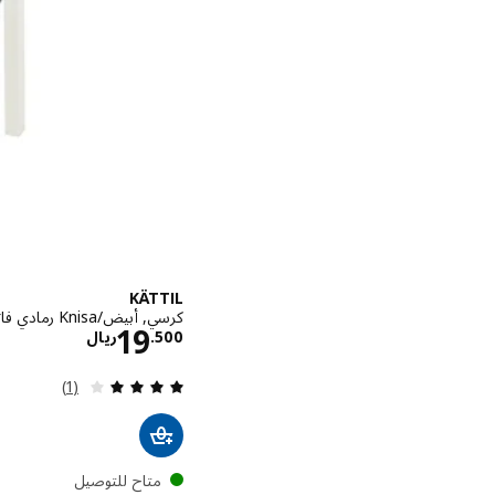
KÄTTIL
كرسي, أبيض/Knisa رمادي فاتح
الاسعار ري
19
500
.
ريال
مراجعة: 4 من أصل 5 نجوم. إجمالي المراجعات:
(1)
متاح للتوصيل