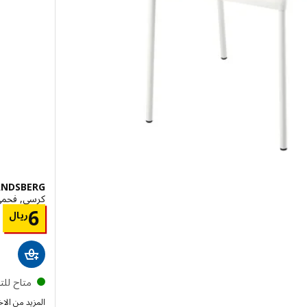
ANDSBERG
كرسي, فحمي/Remmarn ف
يال 3.500
ا
6
ريال
متاح لل
المزيد من الاخ