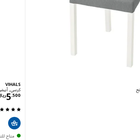
VIHALS
كرسي, أبيض
ال 19.500
5
500
.
ريا
متاح لل