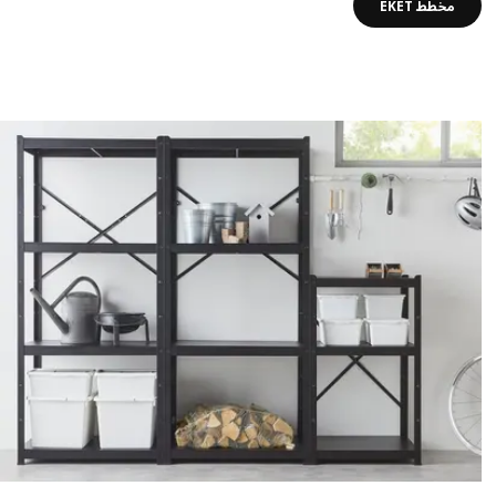
مخطط EKET