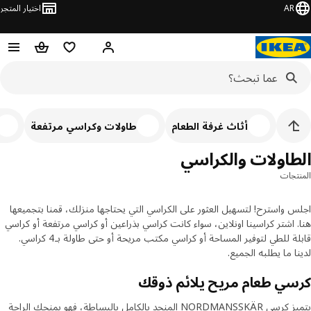
AR
اختيار المتجر
قائمه التسوق
حقيبة تسوق
مرحباً! تسجيل الدخول أو الاشتر
أثاث غرفة الطعام
طاولات وكراسي مرتفعة
أث
طاولات والكراسي
تجات
 واسترح! لتسهيل العثور على الكراسي التي يحتاجها منزلك، قمنا بتجميعها
 اشتر كراسينا اونلاين، سواء كانت كراسي بذراعين أو كراسي مرتفعة أو كراسي
قابلة للطي لتوفير المساحة أو كراسي مكتب مريحة أو حتى طاولة بـ4 كراسي.
ا ما يطلبه الجميع.
ي طعام مريح يلائم ذوقك
يتميز كرسي NORDMANSSKÄR المنجد بالكامل بالبساطة، فهو يمنحك الراحة