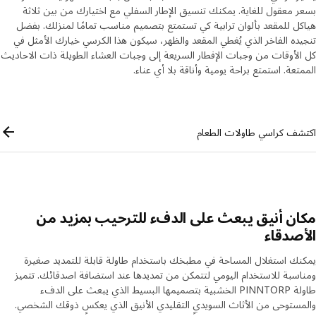
 معقول للغاية. يمكنك تنسيق الإطار السفلي مع اختيارك من بين ثلاثة
ل للمقعد بألوان ترابية كي تستمتع بتصميم مناسب تمامًا لمنزلك. بفضل
ده الفاخر الذي يُغطي المقعد والظهر، سيكون هذا الكرسي خيارك الأمثل في
لأوقات من وجبات الإفطار السريعة إلى وجبات العشاء الطويلة ذات الاحاديث
تعة. استمتع براحة يومية وأناقة بلا أي عناء.
Skip lis
شف كراسي طاولات الطعام
ن أنيق يبعث على الدفء للترحيب بمزيد من
صدقاء
ك استغلال المساحة في مطبخك باستخدام طاولة قابلة للتمديد صغيرة
سبة للاستخدام اليومي لتتمكن من تمديدها عند استضافة اصدقائك. تتميز
طاولة PINNTORP الخشبية بتصميمها البسيط الذي يبعث على الدفء
ستوحى من الأثاث السويدي التقليدي الأنيق الذي يعكس ذوقك الشخصي.