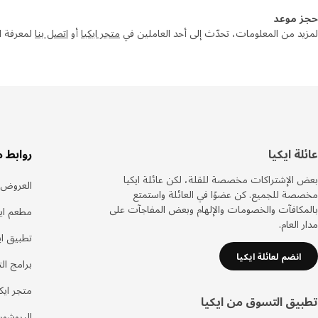
حجز موعد
لمزيد من المعلومات، تحدّث إلى أحد العاملين في
متجر ايكيا
أو
اتصل بنا
لمعرفة ا
سفل
عائلة ايكيا
روابط 
لصفحة
بعض الإشتراكات مخصصة للقلة، لكن عائلة ايكيا
العروض
مخصصة للجميع. كن عضوًا في العائلة واستمتع
بالمكافآت والخصومات والإلهام وبعض المفاجآت على
مطعم ايك
مدار العام.
تطبيق اي
انضم لعائلة ايكيا
برامج ال
متجر ايكي
تطبيق التسوق من ايكيا
البروشور