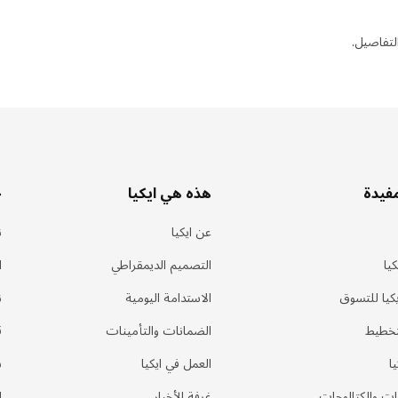
لتفاصيل.
مفيدة
هذه هي ايكيا
خ
عن ايكيا
ن
يا
التصميم الديمقراطي
ا
كيا للتسوق
الاستدامة اليومية
ن
تخطيط
الضمانات والتأمينات
ق
ا
العمل في ايكيا
س
ات والكتالوجات
غرفة الأخبار
ا