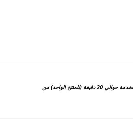
*خدمة التجميع داخل المتجر متاحة الآن لمنتجات مختارة. مدة الخدمة حوالي 20 دقيقة (للمنتج الواحد) من