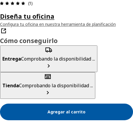
Revisión: 5 fuera de 5 estrellas. Revisiones totale
(1)
Diseña tu oficina
Configura tu oficina en nuestra herramienta de planificación
Cómo conseguirlo
Entrega
Comprobando la disponibilidad ...
Tienda
Comprobando la disponibilidad ...
Agregar al carrito