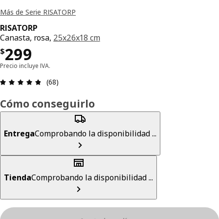
Más de Serie RISATORP
RISATORP
Canasta, rosa,
25x26x18 cm
Precio $ 299
299
$
Precio incluye IVA.
Revisión: 4.8 fuera de 5 estrellas. Revisiones tot
(68)
Cómo conseguirlo
Entrega
Comprobando la disponibilidad ...
Tienda
Comprobando la disponibilidad ...