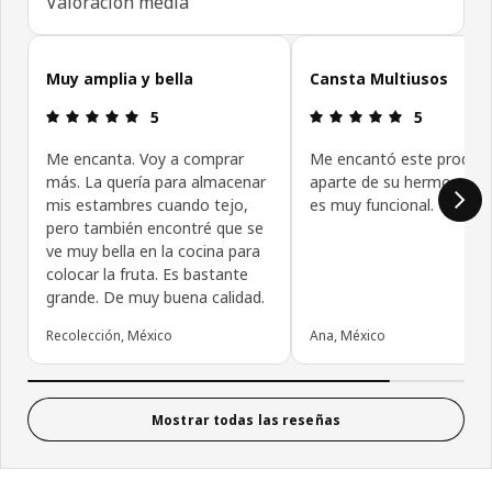
Valoración media
Omitir reseñas de clientes
Muy amplia y bella
Cansta Multiusos
Revisión: 5 fuera de 5 estrellas.
Revisión: 5 f
5
5
Me encanta. Voy a comprar
Me encantó este product
más. La quería para almacenar
aparte de su hermoso di
mis estambres cuando tejo,
es muy funcional.
pero también encontré que se
ve muy bella en la cocina para
colocar la fruta. Es bastante
grande. De muy buena calidad.
Recolección, México
Ana, México
Mostrar todas las reseñas