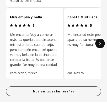
Valoración media
Omitir reseñas de clientes
Muy amplia y bella
Cansta Multiusos
Revisión: 5 fuera de 5 estrellas.
Revisión: 5 f
5
5
Me encanta. Voy a comprar
Me encantó este product
más. La quería para almacenar
aparte de su hermoso di
mis estambres cuando tejo,
es muy funcional.
pero también encontré que se
ve muy bella en la cocina para
colocar la fruta. Es bastante
grande. De muy buena calidad.
Recolección, México
Ana, México
Mostrar todas las reseñas