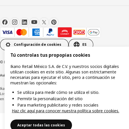
Configuración de cookies
ES
Tú controlas tus propopias cookies
© Inter IKEA Systems B.V.1999-2026
Ikano Retail México S.A. de C.V. y nuestros socios digitales
utilizan cookies en este sitio. Algunas son estrictamente
Aviso de privacidad
Política de cookies
Términos y condiciones de uso
necesarias para ejecutar el sitio, pero a continuación se
muestran las opcionales:
Ikano Retail México, S.A. de C.V.
Se utiliza para medir cómo se utiliza el sitio.
Los precios publicados en este sitio web, catálogo digital, tiendas, así como
Permitir la personalización del sitio
en cualquier otro medio, se encuentran en pesos mexicanos e incluyen IVA.
Para marketing publicitario y redes sociales
Haz clic aquí para conocer nuestra política sobre cookies.
Aceptar todas las cookies