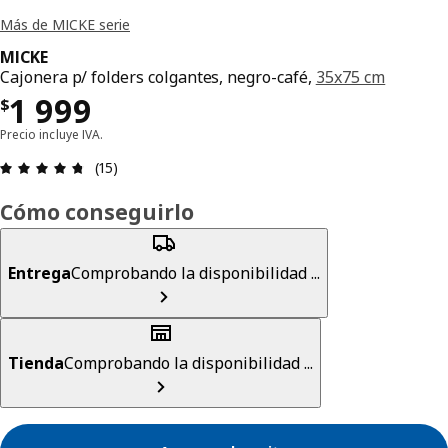
Más de MICKE serie
MICKE
Cajonera p/ folders colgantes, negro-café,
35x75 cm
Precio $ 1999
1 999
$
Precio incluye IVA.
Revisión: 4.7 fuera de 5 estrellas. Revisiones tot
(15)
Cómo conseguirlo
Entrega
Comprobando la disponibilidad ...
Tienda
Comprobando la disponibilidad ...