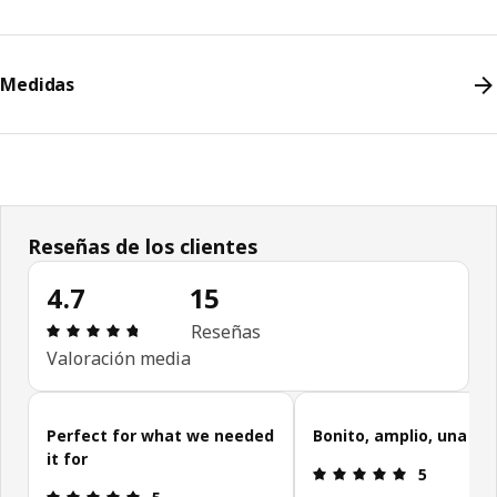
Medidas
Reseñas de los clientes
4.7
15
Revisión: 4.7 fuera de 5 estrellas. Revisiones tota
Reseñas
Valoración media
Omitir reseñas de clientes
Perfect for what we needed
Bonito, amplio, una ga
it for
Revisión: 5 f
5
Revisión: 5 fuera de 5 estrellas.