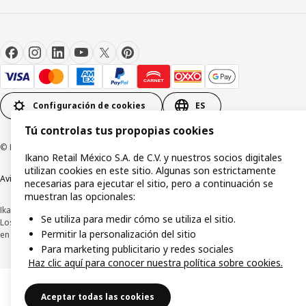
Configuración de cookies
ES
Tú controlas tus propopias cookies
© Inter IKEA Systems B.V.1999-2026
Ikano Retail México S.A. de C.V. y nuestros socios digitales
utilizan cookies en este sitio. Algunas son estrictamente
Aviso de privacidad
Política de cookies
Términos y condiciones de uso
necesarias para ejecutar el sitio, pero a continuación se
muestran las opcionales:
Ikano Retail México, S.A. de C.V.
Se utiliza para medir cómo se utiliza el sitio.
Los precios publicados en este sitio web, catálogo digital, tiendas, así como
Permitir la personalización del sitio
en cualquier otro medio, se encuentran en pesos mexicanos e incluyen IVA.
Para marketing publicitario y redes sociales
Haz clic aquí para conocer nuestra política sobre cookies.
Aceptar todas las cookies