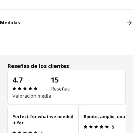
Medidas
Reseñas de los clientes
4.7
15
Revisión: 4.7 fuera de 5 estrellas. Revisiones tota
Reseñas
Valoración media
Omitir reseñas de clientes
Perfect for what we needed
Bonito, amplio, una ga
it for
Revisión: 5 f
5
Revisión: 5 fuera de 5 estrellas.