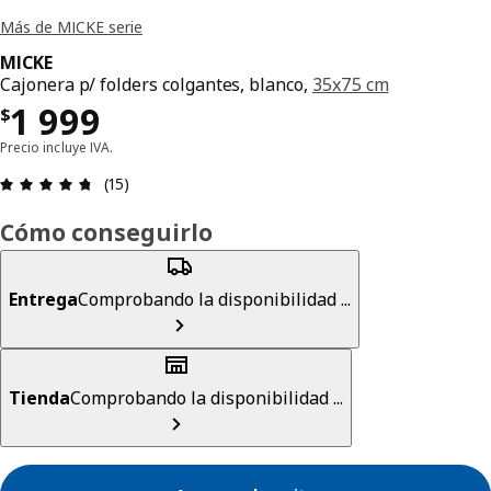
Más de MICKE serie
MICKE
Cajonera p/ folders colgantes, blanco,
35x75 cm
Precio $ 1999
1 999
$
Precio incluye IVA.
Revisión: 4.7 fuera de 5 estrellas. Revisiones tot
(15)
Cómo conseguirlo
Entrega
Comprobando la disponibilidad ...
Tienda
Comprobando la disponibilidad ...