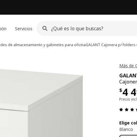
ción
Servicios
des de almacenamiento y gabinetes para oficina
GALANT
Cajonera p/ folders
Más de 
GALAN
Cajoner
Pre
4 
$
Precio inc
Elige co
Blanco