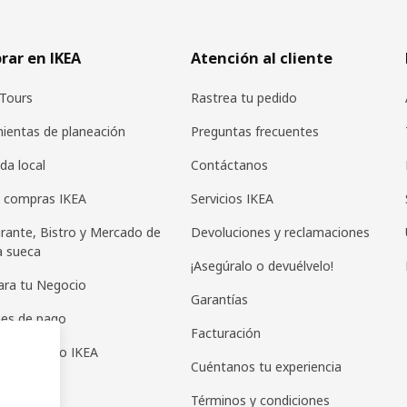
ar en IKEA
Atención al cliente
Tours
Rastrea tu pedido
ientas de planeación
Preguntas frecuentes
da local
Contáctanos
 compras IKEA
Servicios IKEA
rante, Bistro y Mercado de
Devoluciones y reclamaciones
a sueca
¡Asegúralo o devuélvelo!
ara tu Negocio
Garantías
es de pago
Facturación
as de regalo IKEA
Cuéntanos tu experiencia
Términos y condiciones