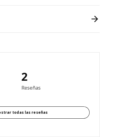
2
5 fuera de 5 estrellas. Revisiones totales: 2
Reseñas
strar todas las reseñas