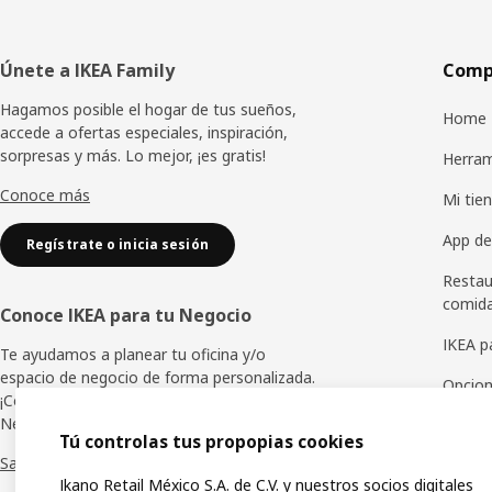
Pie
Únete a IKEA Family
Compr
de
Hagamos posible el hogar de tus sueños,
Home 
accede a ofertas especiales, inspiración,
página
sorpresas y más. Lo mejor, ¡es gratis!
Herram
Conoce más
Mi tien
App de
Regístrate o inicia sesión
Restau
comid
Conoce IKEA para tu Negocio
IKEA p
Te ayudamos a planear tu oficina y/o
espacio de negocio de forma personalizada.
Opcion
¡Conoce los beneficios de IKEA para tu
Negocio!
Tarjet
Tú controlas tus propopias cookies
Saber más
Ikano Retail México S.A. de C.V. y nuestros socios digitales