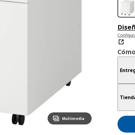
Diseñ
Configur
Cómo
Entre
Tiend
Multimedia