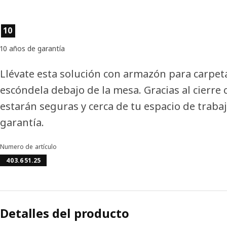
Características del producto
10
10 años de garantía
Llévate esta solución con armazón para carpet
escóndela debajo de la mesa. Gracias al cierre
estarán seguras y cerca de tu espacio de traba
garantía.
Numero de artículo
403.651.25
Detalles del producto