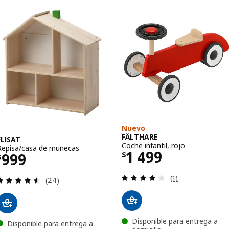
Nuevo
FÄLTHARE
FLISAT
Coche infantil, rojo
Repisa/casa de muñecas
Precio $ 1499
1 499
Precio $ 999
999
$
$
Revisa: 4 de 5 es
(1)
Revisa: 4.5 de 5 estrellas. Total opiniones:
(24)
Disponible para entrega a
Disponible para entrega a