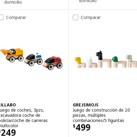
domicilio
domicilio
Comparar
Comparar
LILLABO
GREJSIMOJS
Juego de coches, 3pzs,
Juego de construcción de 20
excavadora coche de
piezas, múltiples
policía/coche de carreras
combinaciones/5 figuritas
Precio $ 499
499
multicolor
$
Precio $ 249
249
$