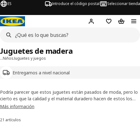
ES
Introduce el código postal
Seleccionar tienda
Hej!
Inicia sesión o regí
Lista de la com
Carrito 
Juguetes de madera
…
Niños
Juguetes y juegos
Entregamos a nivel nacional
Podría parecer que estos juguetes están pasados de moda, pero lo
cierto es que la calidad y el material duradero hacen de estos los
juguetes perfectos para tus pequeños, con los que podrán pasar
Más información
horas y horas jugando sin aburrirse en el exterior de tu casa en
compañía de sus
muebles
favoritos.
21 artículos
Ordenar y filtrar