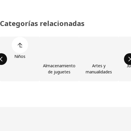
Categorías relacionadas
Saltar la lista de categorías de productos
Niños
Almacenamiento
Artes y
Ju
de juguetes
manualidades