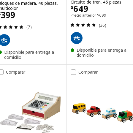
Circuito de tren, 45 piezas
Bloques de madera, 40 piezas,
Precio $ 649
649
$
multicolor
Precio $ 399
399
$
Precio anterior $ 69
Precio anterior
$
699
Revisa: 4.8 de 5 
(36)
Revisa: 5 de 5 estrellas. Total opiniones:
(7)
Disponible para entrega a
Disponible para entrega a
domicilio
domicilio
Comparar
Comparar