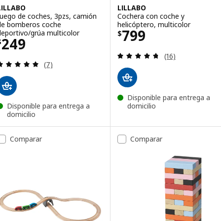
LILLABO
LILLABO
Juego de coches, 3pzs, camión
Cochera con coche y
de bomberos coche
helicóptero, multicolor
Precio $ 799
799
deportivo/grúa multicolor
$
Precio $ 249
249
$
Revisa: 4.7 de 5 
(16)
Revisa: 4.9 de 5 estrellas. Total opiniones:
(7)
Disponible para entrega a
Disponible para entrega a
domicilio
domicilio
Comparar
Comparar