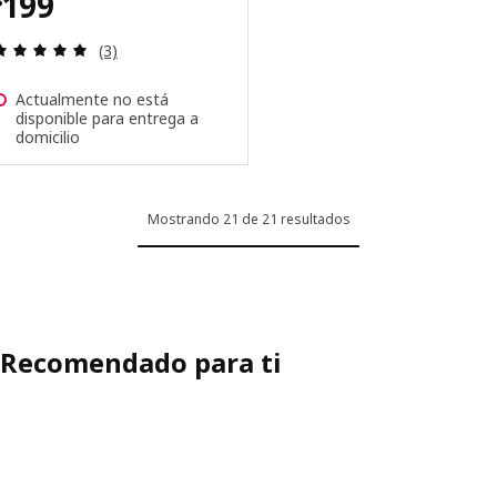
Precio $ 199
199
$
Revisa: 5 de 5 estrellas. Total opiniones:
(3)
Actualmente no está
disponible para entrega a
domicilio
Mostrando 21 de 21 resultados
Recomendado para ti