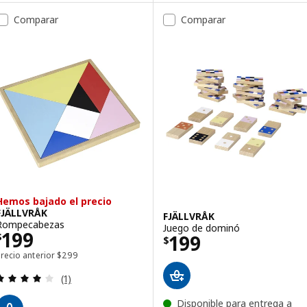
Comparar
Comparar
Hemos bajado el precio
FJÄLLVRÅK
FJÄLLVRÅK
Rompecabezas
Juego de dominó
Precio $ 199
199
Precio $ 199
199
$
$
Precio anterior $ 299
recio anterior
$
299
Revisa: 4 de 5 estrellas. Total opiniones:
(1)
Disponible para entrega a