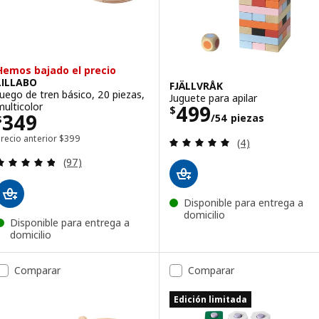
Hemos bajado el precio
LILLABO
FJÄLLVRÅK
Juego de tren básico, 20 piezas,
Juguete para apilar
Precio $ 499/54
multicolor
499
$
Precio $ 349
349
/54 piezas
$
Precio anterior $ 399
recio anterior
$
399
Revisa: 5 de 5 es
(4)
Revisa: 4.8 de 5 estrellas. Total opiniones:
(97)
Disponible para entrega a
domicilio
Disponible para entrega a
domicilio
Comparar
Comparar
Edición limitada