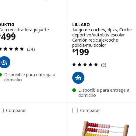
DUKTIG
LILLABO
Caja registradora juguete
Juego de coches, 4pzs, Coche
Precio $ 499
499
deportivo/autobús escolar
$
Camión reciclaje/coche
policía/multicolor
Revisa: 4.8 de 5 estrellas. Total opiniones:
Precio $ 199
(34)
199
$
Revisa: 5 de 5 es
(9)
Disponible para entrega a
domicilio
Disponible para entrega a
domicilio
Comparar
Comparar