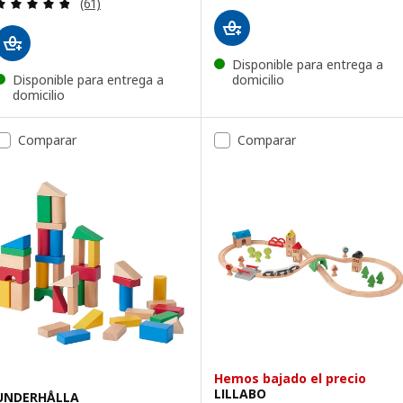
Revisa: 4.8 de 5 estrellas. Total opiniones:
(61)
Disponible para entrega a
Disponible para entrega a
domicilio
domicilio
Comparar
Comparar
Hemos bajado el precio
LILLABO
UNDERHÅLLA