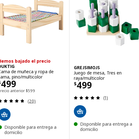
Hemos bajado el precio
DUKTIG
GREJSIMOJS
Cama de muñeca y ropa de
Juego de mesa, Tres en
cama, pino/multicolor
raya/multicolor
Precio $ 499
499
Precio $ 499
499
$
$
Precio anterior $ 599
recio anterior
$
599
Revisa: 5 de 5 es
(1)
Revisa: 4.8 de 5 estrellas. Total opiniones:
(20)
Disponible para entrega a
Disponible para entrega a
domicilio
domicilio