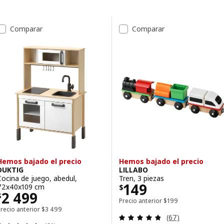
Saltar a los resultados
Lista de resultados
Comparar
Comparar
Hemos bajado el precio
Hemos bajado el precio
DUKTIG
LILLABO
Cocina de juego, abedul,
Tren, 3 piezas
Precio $ 149
149
72x40x109 cm
$
Precio $ 2499
2 499
$
Precio anterior $ 199
Precio anterior
$
199
Precio anterior $ 3499
recio anterior
$
3 499
Revisa: 4.8 de 5 
(67)