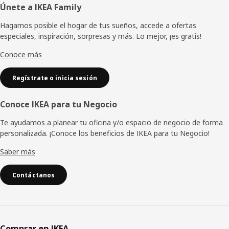
Pie
Únete a IKEA Family
de
Hagamos posible el hogar de tus sueños, accede a ofertas
especiales, inspiración, sorpresas y más. Lo mejor, ¡es gratis!
página
Conoce más
Regístrate o inicia sesión
Conoce IKEA para tu Negocio
Te ayudamos a planear tu oficina y/o espacio de negocio de forma
personalizada. ¡Conoce los beneficios de IKEA para tu Negocio!
Saber más
Contáctanos
Comprar en IKEA