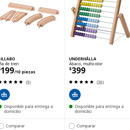
LILLABO
UNDERHÅLLA
Vía de tren
Ábaco, multicolor
Precio $ 199/10 piezas
Precio $ 399
199
399
$
$
/10 piezas
Revisa: 4.8 de 5 estrellas. Total opiniones:
Revisa: 4.9 de 5 
(9)
(36)
Disponible para entrega a
Disponible para entrega a
domicilio
domicilio
Comparar
Comparar