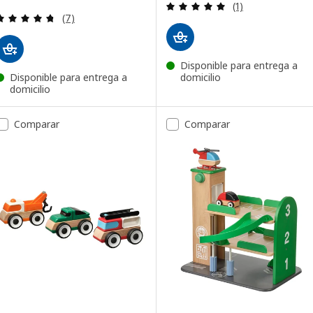
Revisa: 5 de 5 es
(1)
Revisa: 4.7 de 5 estrellas. Total opiniones:
(7)
Disponible para entrega a
Disponible para entrega a
domicilio
domicilio
Comparar
Comparar