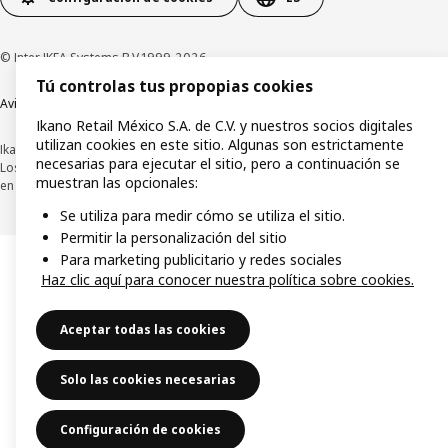
© Inter IKEA Systems B.V.1999-2026
Tú controlas tus propopias cookies
Aviso de privacidad
Política de cookies
Términos y condiciones de uso
Ikano Retail México S.A. de C.V. y nuestros socios digitales
utilizan cookies en este sitio. Algunas son estrictamente
Ikano Retail México, S.A. de C.V.
necesarias para ejecutar el sitio, pero a continuación se
Los precios publicados en este sitio web, catálogo digital, tiendas, así como
muestran las opcionales:
en cualquier otro medio, se encuentran en pesos mexicanos e incluyen IVA.
Se utiliza para medir cómo se utiliza el sitio.
Permitir la personalización del sitio
Para marketing publicitario y redes sociales
Haz clic aquí para conocer nuestra política sobre cookies.
Aceptar todas las cookies
Solo las cookies necesarias
Configuración de cookies