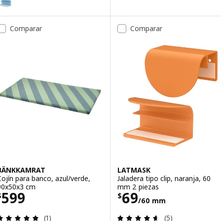
pción: LATMASK, Jaladera tipo clip, negro, 60 mm 2 piezas
Comparar
Comparar
BÄNKKAMRAT
LATMASK
Cojín para banco, azul/verde,
Jaladera tipo clip, naranja, 60
90x50x3 cm
mm 2 piezas
Precio $ 599
Precio $ 69/60
599
69
$
$
/60 mm
Revisa: 5 de 5 estrellas. Total opiniones:
Revisa: 4.6 de 5 
(1)
(5)