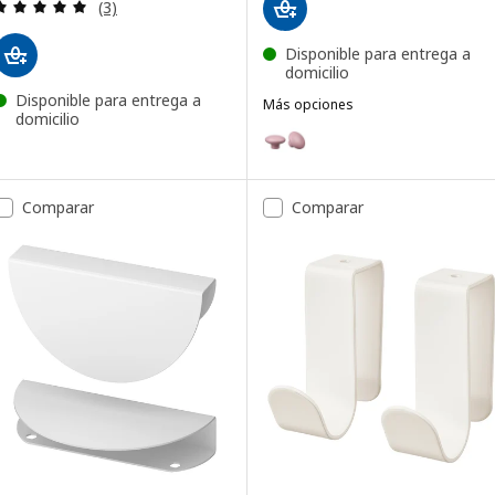
Revisa: 5 de 5 estrellas. Total opiniones:
(3)
Disponible para entrega a
domicilio
Disponible para entrega a
Más opciones
domicilio
PLOCKAR
Opción: PLOCKAR, Pomo, rosa 
Comparar
Comparar