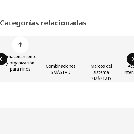
Categorías relacionadas
Saltar la lista de categorías de productos
Almacenamiento
y organización
Combinaciones
Marcos del
Acc
para niños
SMÅSTAD
sistema
inte
SMÅSTAD