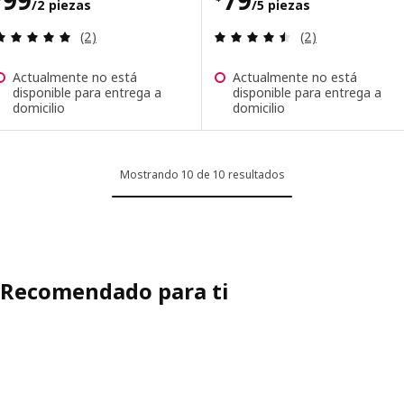
99
79
/2 piezas
/5 piezas
Revisa: 5 de 5 estrellas. Total opiniones:
Revisa: 4.5 de 5 
(2)
(2)
Actualmente no está
Actualmente no está
disponible para entrega a
disponible para entrega a
domicilio
domicilio
Mostrando 10 de 10 resultados
Recomendado para ti