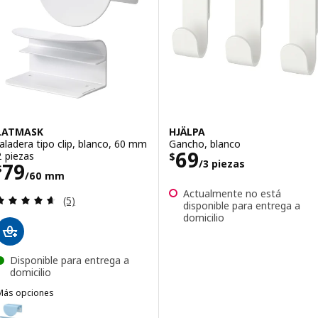
LATMASK
HJÄLPA
Jaladera tipo clip, blanco, 60 mm
Gancho, blanco
Precio $ 69/3 p
69
2 piezas
$
/3 piezas
Precio $ 79/60 mm
79
$
/60 mm
Actualmente no está
Revisa: 4.6 de 5 estrellas. Total opiniones:
(5)
disponible para entrega a
domicilio
Disponible para entrega a
domicilio
Más opciones
LATMASK
pción: LATMASK, Jaladera tipo clip, azul, 60 mm 2 piezas