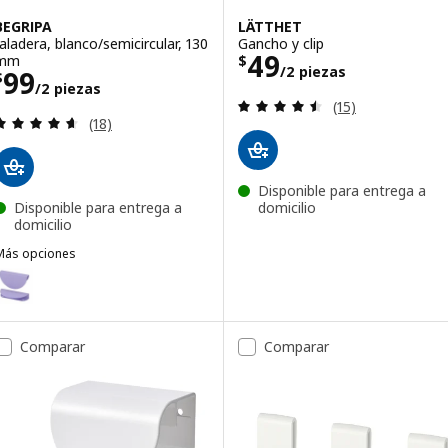
BEGRIPA
LÄTTHET
Jaladera, blanco/semicircular, 130
Gancho y clip
Precio $ 49/2 p
49
mm
$
/2 piezas
Precio $ 99/2 piezas
99
$
/2 piezas
Revisa: 4.5 de 5 
(15)
Revisa: 4.6 de 5 estrellas. Total opiniones:
(18)
Disponible para entrega a
Disponible para entrega a
domicilio
domicilio
Más opciones
EGRIPA
pción: BEGRIPA, Jaladera, lila/semicircular, 130 mm
pción: BEGRIPA, Jaladera, azul claro/semicircular, 130 mm
Comparar
Comparar
pción: BEGRIPA, Jaladera, verde/semicircular, 130 mm