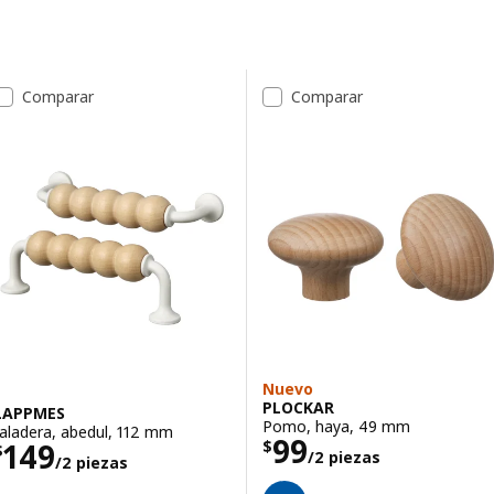
Saltar a los resultados
Lista de resultados
Comparar
Comparar
Nuevo
PLOCKAR
LAPPMES
Pomo, haya, 49 mm
Jaladera, abedul, 112 mm
Precio $ 99/2 p
99
Precio $ 149/2 piezas
149
$
$
/2 piezas
/2 piezas