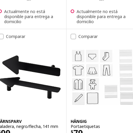
Actualmente no está
Actualmente no está
disponible para entrega a
disponible para entrega a
domicilio
domicilio
Comparar
Comparar
JÄRNSPARV
HÄNGIG
Jaladera, negro/flecha, 141 mm
Portaetiquetas
Precio $ 99/2 piezas
Precio $ 79/5 p
$
$