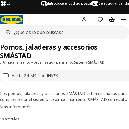
ES
Introduce el código postal
Seleccionar tienda
Hej!
Inicia sesión o regí
Lista de la com
Carrito 
Pomos, jaladeras y accesorios
SMÅSTAD
…
Almacenamiento y organización para niños
Sistema SMÅSTAD
Hasta 24 MSI con INVEX
Los pomos, jaladeras y accesorios SMÅSTAD están diseñados para
complementar el sistema de almacenamiento SMÅSTAD con estilo
y funcionalidad. Con opciones de diseño moderno y prácticas, estos
Más información
pequeños detalles te permiten personalizar y facilitar el uso de tus
muebles.
10 artículos
Ordenar y filtrar