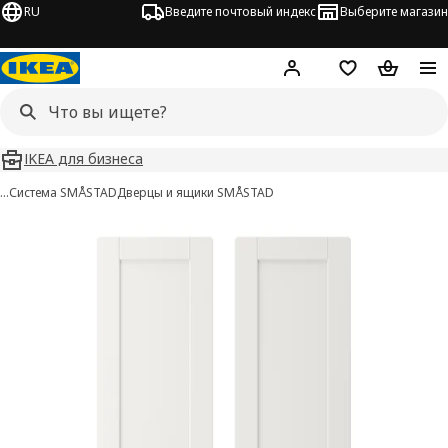
RU
Введите почтовый индекс
Выберите магазин
Hej!
Войти
Список покупо
Корзина 
IKEA для бизнеса
…
Система SMÅSTAD
Дверцы и ящики SMÅSTAD
SMÅSTAD изображения
 изображения