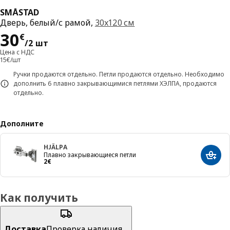
SMÅSTAD
Дверь, белый/с рамой,
30x120 см
Цена 30€/2 шт
30
€
/2 шт
Цена с НДС
15€/шт
Ручки продаются отдельно. Петли продаются отдельно. Необходимо
дополнить 6 плавно закрывающимися петлями ХЭЛПА, продаются
отдельно.
Дополните
HJÄLPA
Плавно закрывающиеся петли
Добав
Цена 2€
2
€
Как получить
Доставка
Проверка наличия…