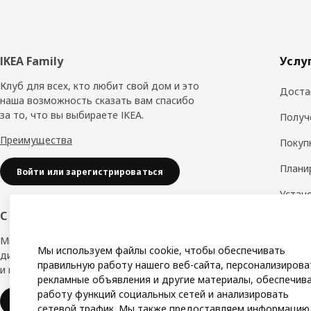
Нижний
IKEA Family
Услу
колонтитул
Клуб для всех, кто любит свой дом и это
Доста
наша возможность сказать вам спасибо
за то, что вы выбираете IKEA.
Получ
Преимущества
Покуп
Плани
Войти или зарегистрироваться
Устан
обору
С заботой о вашем бизнесе
Дизай
Мы в IKEA, предлагаем безупречный
Мы используем файлы cookie, чтобы обеспечивать
дизайн, вариации стилей, отличные цены
Замер
правильную работу нашего веб-сайта, персонализирова
и надёжное качество.
рекламные объявления и другие материалы, обеспечив
Сборк
работу функций социальных сетей и анализировать
IKEA для бизнеса
сетевой трафик. Мы также предоставляем информацию