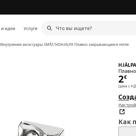
 и идеи
Услуги
D
Внутренние аксессуары SMÅSTAD
HJÄLPA
Плавно закрывающиеся петли
HJÄLP
Плавно
Цен
2
€
Цена с Н
Созд
Настрой
Как 