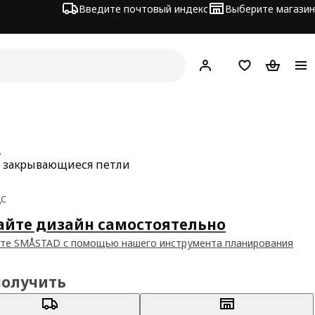
Введите почтовый индекс
Выберите магазин
Hej!
Войти
Список покупо
Корзина 
A
 закрывающиеся петли
а 2€
ДС
айте дизайн самостоятельно
те SMÅSTAD с помощью нашего инструмента планирования
получить