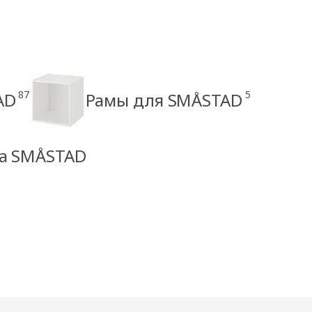
87
5
AD
Рамы для SMÅSTAD
ма SMÅSTAD