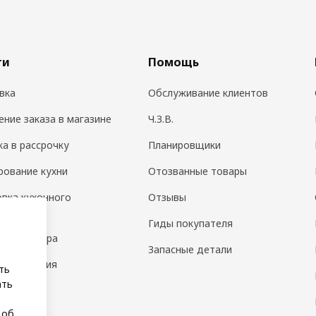
ги
Помощь
вка
Обслуживание клиентов
ение заказа в магазине
Ч.З.В.
ка в рассрочку
Планировщики
рование кухни
Отозванные товары
овка кухонного
Отзывы
дования
Гиды покупателя
н интерьера
Запасные детали
 помещения
ть
ать
а
 об