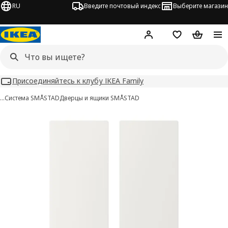
RU
Введите почтовый индекс
Выберите магазин
Hej!
Войти
Список покупо
Корзина 
Присоединяйтесь к клубу IKEA Family
…
Система SMÅSTAD
Дверцы и ящики SMÅSTAD
SMÅSTAD изображения
 изображения