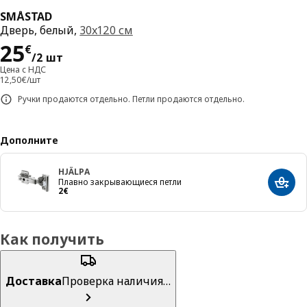
SMÅSTAD
Дверь, белый,
30x120 см
Цена 25€/2 шт
25
€
/2 шт
Цена с НДС
12,50€/шт
Ручки продаются отдельно. Петли продаются отдельно.
Дополните
HJÄLPA
Плавно закрывающиеся петли
Добав
Цена 2€
2
€
Как получить
Доставка
Проверка наличия…