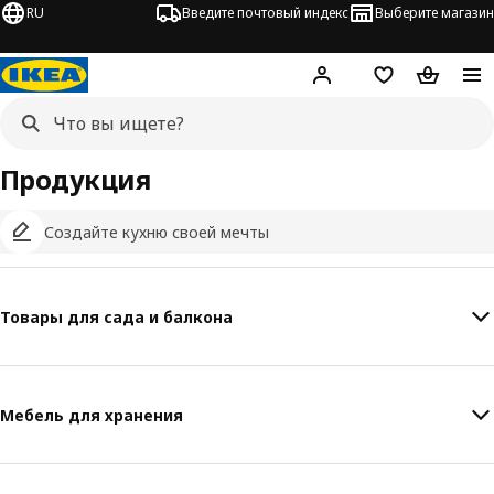
RU
Введите почтовый индекс
Выберите магазин
Hej!
Войти
Список покупо
Корзина 
Продукция
Создайте кухню своей мечты
Товары для сада и балкона
Мебель для хранения