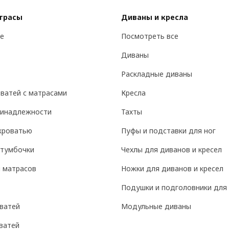
атрасы
Диваны и кресла
е
Посмотреть все
Диваны
Раскладные диваны
ватей с матрасами
Кресла
ринадлежности
Тахты
кроватью
Пуфы и подставки для ног
 тумбочки
Чехлы для диванов и кресел
 матрасов
Ножки для диванов и кресел
Подушки и подголовники для 
ватей
Модульные диваны
ватей