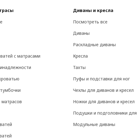
атрасы
Диваны и кресла
е
Посмотреть все
Диваны
Раскладные диваны
ватей с матрасами
Кресла
ринадлежности
Тахты
кроватью
Пуфы и подставки для ног
 тумбочки
Чехлы для диванов и кресел
 матрасов
Ножки для диванов и кресел
Подушки и подголовники для 
ватей
Модульные диваны
ватей