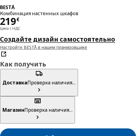
BESTÅ
Комбинация настенных шкафов
Цена 219€
219
€
Цена с НДС
Создайте дизайн самостоятельно
Настройте BESTÅ в нашем планировщике
Как получить
Доставка
Проверка наличия…
Магазин
Проверка наличия…