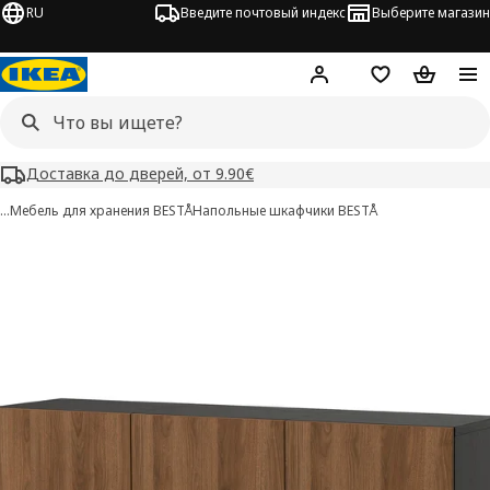
RU
Введите почтовый индекс
Выберите магазин
Hej!
Войти
Список покупо
Корзина 
Доставка до дверей, от 9.90€
…
Мебель для хранения BESTÅ
Напольные шкафчики BESTÅ
BESTÅ изображения
 изображения