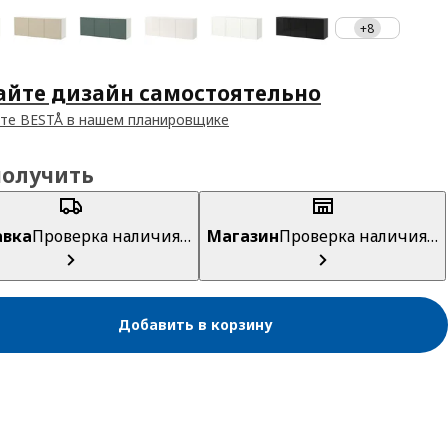
+8
айте дизайн самостоятельно
те BESTÅ в нашем планировщике
получить
авка
Проверка наличия…
Магазин
Проверка наличия…
Добавить в корзину