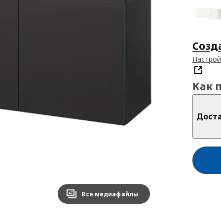
Созд
Настрой
Как 
Дост
Все медиафайлы