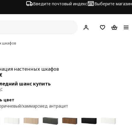
Введите почтовый индекс
Выберите магазин
Hej!
Войти
Список покупо
Корзина 
х шкафов
ация настенных шкафов
а 294€
€
ледний шанс купить
ДС
ь цвет
оричневый/хаммарсмед антрацит