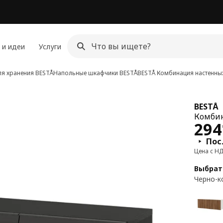
 и идеи
Услуги
ля хранения BESTÅ
Напольные шкафчики BESTÅ
BESTÅ
Комбинация настенны
BESTÅ
Комбин
Цен
294
Пос
Цена с Н
Выбрат
Черно-к