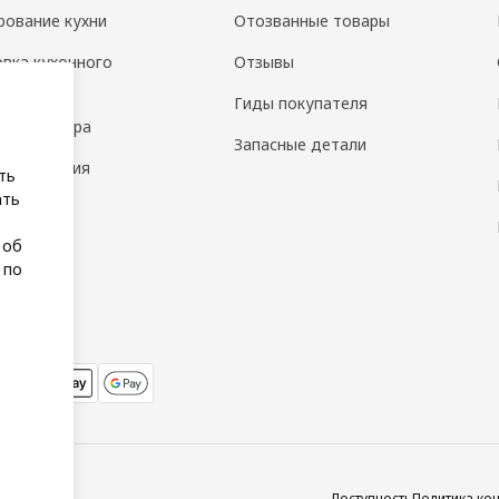
рование кухни
Отозванные товары
овка кухонного
Отзывы
дования
Гиды покупателя
н интерьера
Запасные детали
 помещения
ть
ать
а
 об
 по
Доступность
Политика ко