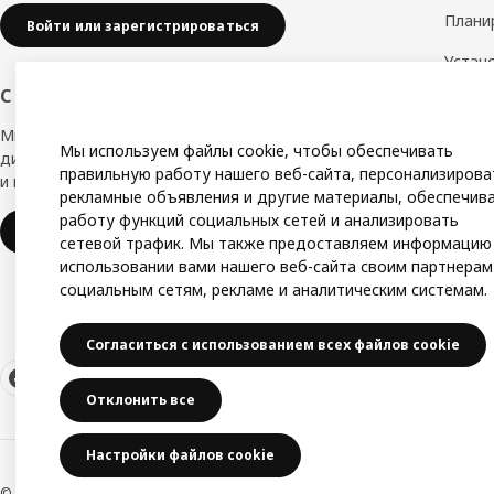
Плани
Войти или зарегистрироваться
Устан
обору
С заботой о вашем бизнесе
Дизай
Мы в IKEA, предлагаем безупречный
Мы используем файлы cookie, чтобы обеспечивать
дизайн, вариации стилей, отличные цены
Замер
правильную работу нашего веб-сайта, персонализирова
и надёжное качество.
рекламные объявления и другие материалы, обеспечив
Сборк
работу функций социальных сетей и анализировать
IKEA для бизнеса
сетевой трафик. Мы также предоставляем информацию
использовании вами нашего веб-сайта своим партнерам
социальным сетям, рекламе и аналитическим системам.
Согласиться с использованием всех файлов cookie
Отклонить все
Настройки файлов cookie
© Inter IKEA Systems B.V. 1999-2026