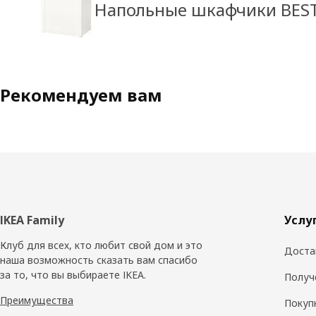
Напольные шкафчики BES
Рекомендуем вам
Нижний
IKEA Family
Услу
колонтитул
Клуб для всех, кто любит свой дом и это
Доста
наша возможность сказать вам спасибо
за то, что вы выбираете IKEA.
Получ
Преимущества
Покуп