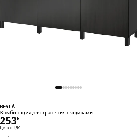
BESTÅ
Комбинация для хранения с ящиками
Цена 253€
253
€
Цена с НДС