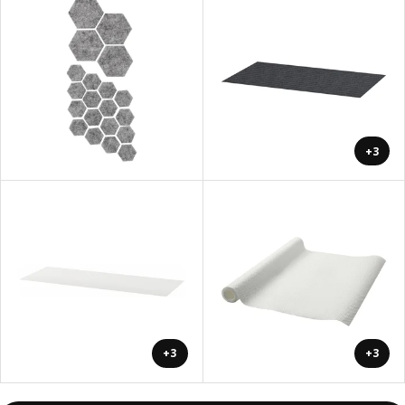
+3
+3
+3