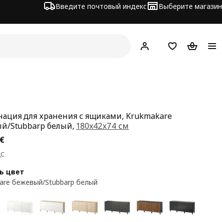
Введите почтовый индекс
Выберите магазин
Hej!
Войти
Список покупо
Корзина 
ация для хранения с ящиками, Krukmakare
й/Stubbarp белый,
180x42x74 см
а 306€
€
ДС
ь цвет
are бежевый/Stubbarp белый