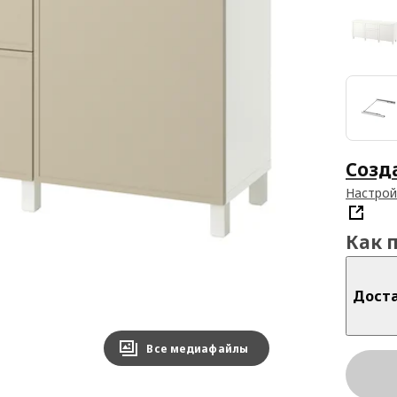
Созд
Настрой
Как 
Дост
Все медиафайлы