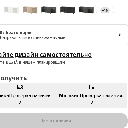
+16
Выбрать ящик
Направляющие ящика,нажимные
айте дизайн самостоятельно
те BESTÅ в нашем планировщике
получить
авка
Проверка наличия…
Магазин
Проверка наличия…
Нет в наличии