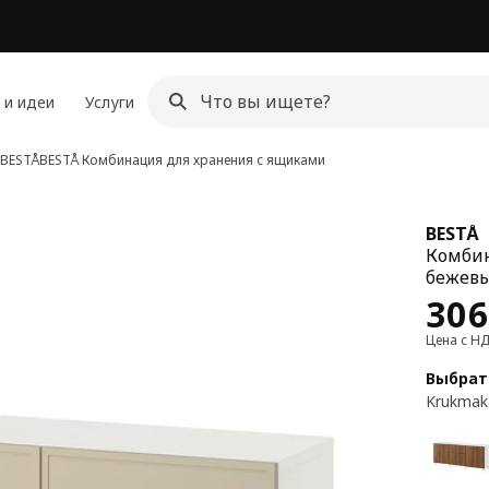
 и идеи
Услуги
 BESTÅ
BESTÅ
Комбинация для хранения с ящиками
BESTÅ
Комбин
бежевы
Цен
306
Цена с Н
Выбрат
Krukmak