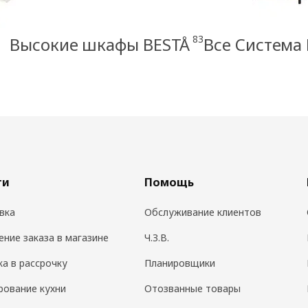
83
Высокие шкафы BESTÅ
Все Система
ги
Помощь
вка
Обслуживание клиентов
ение заказа в магазине
Ч.З.В.
ка в рассрочку
Планировщики
рование кухни
Отозванные товары