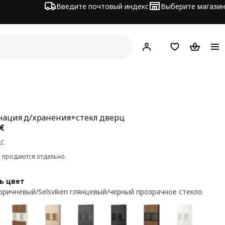
Введите почтовый индекс
Выберите магазин
Hej!
Войти
Список покупо
Корзина 
ация д/хранения+стекл дверц
а 450€
€
ДС
и продаются отдельно.
ь цвет
оричневый/Selsviken глянцевый/черный прозрачное стекло