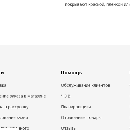
покрывают краской, пленкой ил
ги
Помощь
вка
Обслуживание клиентов
ение заказа в магазине
Ч.З.В.
ка в рассрочку
Планировщики
рование кухни
Отозванные товары
овка кухонного
Отзывы