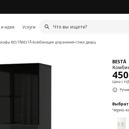
 и идеи
Услуги
шкафы BESTÅ
BESTÅ
Комбинация д/хранения+стекл дверц
BESTÅ
Комбин
Цен
450
Цена с Н
Ручк
Выбрат
Черно-к