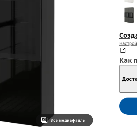
Созд
Настрой
Как 
Дост
Все медиафайлы